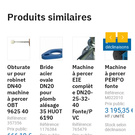
Produits similaires
4
déclinaisons
Obturate
Bride
Machine
Machine
ur pour
acier
à percer
à percer
robinet
ovale
EIE
PERF'O
DN40
DN20
complèt
fonte
machine
pour
e DN20-
Référence:
à percer
plomb
25-32-
M022010
Prix public:
OBT
alésage
40
3 195,35 €
9625 40
35 HUOT
Fonte/P
HT / UNITÉ
6190
VC
Référence:
357356
Référence:
Référence:
Stock selon
Prix public:
1176384
765479
déclinaison