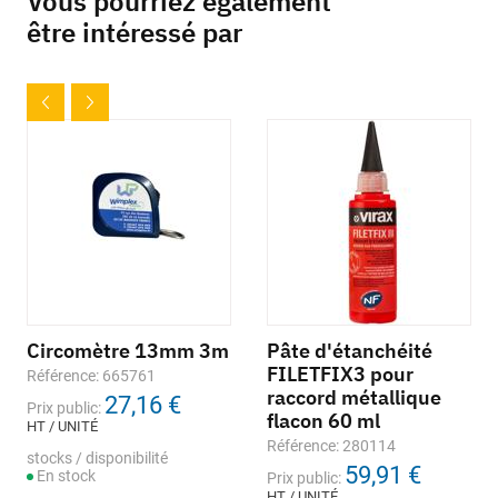
Vous pourriez également
être intéressé par
Circomètre 13mm 3m
Pâte d'étanchéité
FILETFIX3 pour
Référence: 665761
raccord métallique
27,16 €
Prix public:
flacon 60 ml
HT / UNITÉ
Référence: 280114
stocks / disponibilité
59,91 €
En stock
Prix public:
HT / UNITÉ