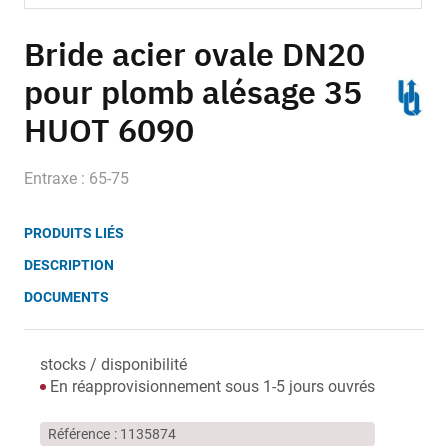
Skip
to
Bride acier ovale DN20
the
pour plomb alésage 35
beginning
of
HUOT 6090
the
images
gallery
Entraxe : 65-75
PRODUITS LIÉS
DESCRIPTION
DOCUMENTS
stocks / disponibilité
En réapprovisionnement sous 1-5 jours ouvrés
Référence
1135874