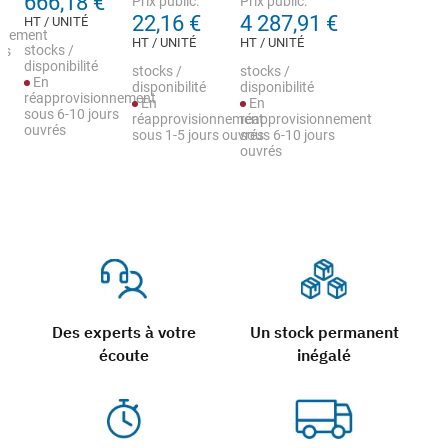
666,18 €
Prix public:
Prix public:
22,16 €
4 287,91 €
HT / UNITÉ
nnement
HT / UNITÉ
HT / UNITÉ
stocks /
rs
disponibilité
stocks /
stocks /
En
disponibilité
disponibilité
réapprovisionnement
En
En
sous 6-10 jours
réapprovisionnement
réapprovisionnement
ouvrés
sous 1-5 jours ouvrés
sous 6-10 jours
ouvrés
Des experts à votre
Un stock permanent
écoute
inégalé