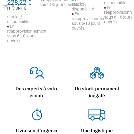
228,22 €
disponibilité
stocks /
sous 1-5 jours ouvrés
nnement
En
HT / UNITÉ
disponibilité
rs
réapprovisionn
En
stocks /
sous 6-10 jours
réapprovisionnement
disponibilité
ouvrés
sous 6-10 jours
En
ouvrés
réapprovisionnement
sous 6-10 jours
ouvrés
Des experts à votre
Un stock permanent
écoute
inégalé
Livraison d’urgence
Une logistique