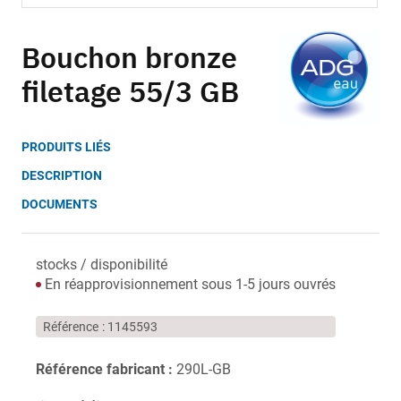
Skip
to
Bouchon bronze
the
beginning
filetage 55/3 GB
of
the
images
PRODUITS LIÉS
gallery
DESCRIPTION
DOCUMENTS
stocks / disponibilité
En réapprovisionnement sous 1-5 jours ouvrés
Référence
1145593
Référence fabricant :
290L-GB