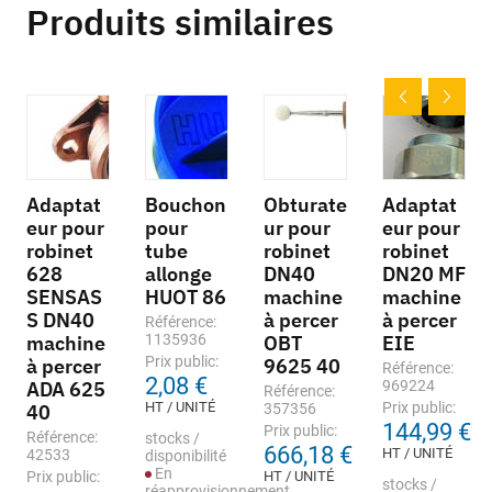
Produits similaires
Adaptat
Bouchon
Obturate
Adaptat
eur pour
pour
ur pour
eur pour
robinet
tube
robinet
robinet
628
allonge
DN40
DN20 MF
SENSAS
HUOT 86
machine
machine
S DN40
à percer
à percer
Référence:
machine
1135936
OBT
EIE
Prix public:
à percer
9625 40
Référence:
2,08 €
ADA 625
969224
Référence:
HT / UNITÉ
Prix public:
40
357356
144,99 €
Prix public:
Référence:
stocks /
666,18 €
HT / UNITÉ
42533
disponibilité
En
Prix public:
HT / UNITÉ
stocks /
réapprovisionnement