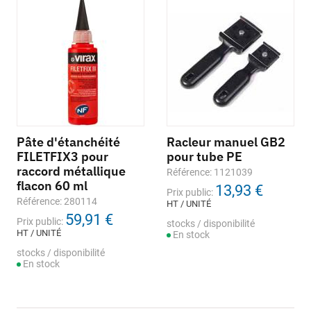
Pâte d'étanchéité
Racleur manuel GB2
FILETFIX3 pour
pour tube PE
raccord métallique
Référence: 1121039
flacon 60 ml
13,93 €
Prix public:
Référence: 280114
HT / UNITÉ
59,91 €
Prix public:
stocks / disponibilité
HT / UNITÉ
En stock
stocks / disponibilité
En stock