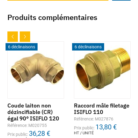
Produits complémentaires
6 déclinaisons
6 déclinaisons
Coude laiton non
Raccord mâle filetage
dézincifiable (CR)
ISIFLO 110
égal 90° ISIFLO 120
Référence: M027876
Référence: M020755
13,80 €
Prix public:
36,28 €
HT / UNITÉ
Prix public: