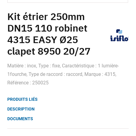
Skip
to
Kit étrier 250mm
the
DN15 110 robinet
beginning
of
4315 EASY Ø25
the
images
clapet 8950 20/27
gallery
Matière : inox, Type : fixe, Caractéristique : 1 lumière-
1fourche, Type de raccord : raccord, Marque : 4315,
Référence : 250025
PRODUITS LIÉS
DESCRIPTION
DOCUMENTS