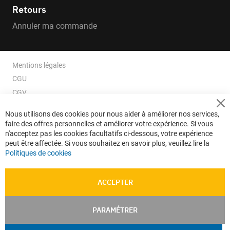
Retours
Annuler ma commande
Mentions légales
CGU
CGV
CGV e-ccommerce
Cl
Nous utilisons des cookies pour nous aider à améliorer nos services,
Co
Données personnelles
faire des offres personnelles et améliorer votre expérience. Si vous
Ba
Confidentialité
n'acceptez pas les cookies facultatifs ci-dessous, votre expérience
peut être affectée. Si vous souhaitez en savoir plus, veuillez lire la
Plan du site
Politiques de cookies
ACCEPTER
PARAMÉTRER