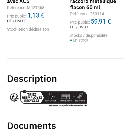
avec ACS
raccord métallique
flacon 60 ml
Référence: M021668
Référence: 280114
1,13 €
Prix public:
59,91 €
HT / UNITÉ
Prix public:
HT / UNITÉ
Stock selon déclinaison
stocks / disponibilité
En stock
Description
Documents