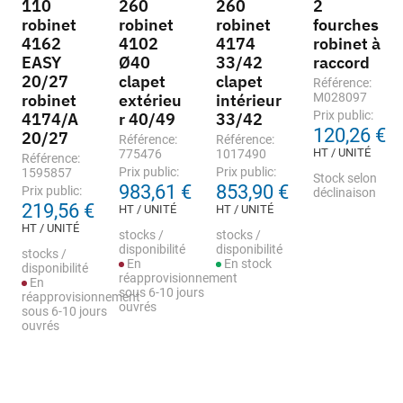
110
260
260
2
robinet
robinet
robinet
fourches
4162
4102
4174
robinet à
EASY
Ø40
33/42
raccord
20/27
clapet
clapet
Référence:
robinet
extérieu
intérieur
M028097
Prix public:
4174/A
r 40/49
33/42
120,26 €
20/27
Référence:
Référence:
HT / UNITÉ
775476
1017490
Référence:
Prix public:
Prix public:
1595857
Stock selon
983,61 €
853,90 €
Prix public:
déclinaison
219,56 €
HT / UNITÉ
HT / UNITÉ
HT / UNITÉ
stocks /
stocks /
disponibilité
disponibilité
stocks /
En
En stock
disponibilité
réapprovisionnement
En
sous 6-10 jours
réapprovisionnement
ouvrés
sous 6-10 jours
ouvrés