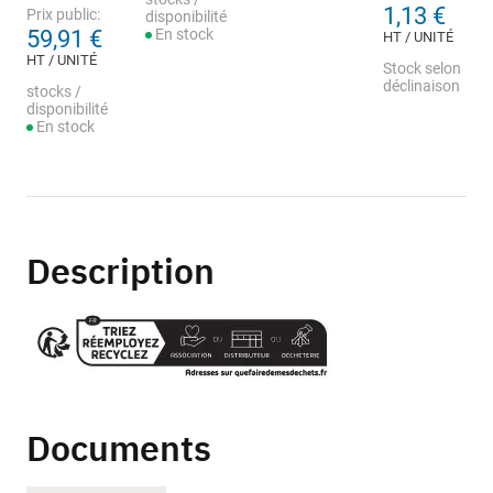
1,13 €
Prix public:
disponibilité
59,91 €
En stock
HT / UNITÉ
HT / UNITÉ
Stock selon
déclinaison
stocks /
disponibilité
En stock
Description
Documents