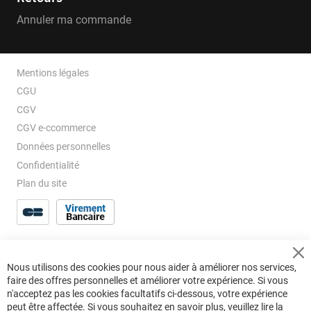
Annuler ma commande
Mentions légales
CGU
CGV
CGV e-ccommerce
Données personnelles
Confidentialité
Plan du site
Cl
Nous utilisons des cookies pour nous aider à améliorer nos services,
Co
faire des offres personnelles et améliorer votre expérience. Si vous
Ba
n'acceptez pas les cookies facultatifs ci-dessous, votre expérience
peut être affectée. Si vous souhaitez en savoir plus, veuillez lire la