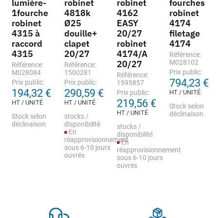
lumière-
robinet
robinet
fourches
1fourche
4818k
4162
robinet
robinet
Ø25
EASY
4174
4315 à
douille+
20/27
filetage
raccord
clapet
robinet
4174
4315
20/27
4174/A
Référence:
20/27
M028102
Référence:
Référence:
Prix public:
M028084
1500281
Référence:
794,23 €
Prix public:
Prix public:
1595857
194,32 €
290,59 €
Prix public:
HT / UNITÉ
219,56 €
HT / UNITÉ
HT / UNITÉ
Stock selon
HT / UNITÉ
déclinaison
Stock selon
stocks /
déclinaison
disponibilité
stocks /
En
disponibilité
réapprovisionnement
En
sous 6-10 jours
réapprovisionnement
ouvrés
sous 6-10 jours
ouvrés