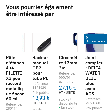
Vous pourriez également
être intéressé par
6
déclinaisons
Pâte
Racleur
Circomèt
Joint
d'étanch
manuel
re 13mm
compteu
éité
GB2
3m
r DELTA
FILETFI
pour
WATER
Référence:
X3 pour
tube PE
665761
BLUE
Prix public:
raccord
bleu
Référence:
27,16 €
métalliq
1121039
avec
Prix public:
HT / UNITÉ
ue flacon
ACS
13,93 €
60 ml
Référence:
stocks /
HT / UNITÉ
M021668
disponibilité
Référence:
En stock
Prix public:
280114
stocks /