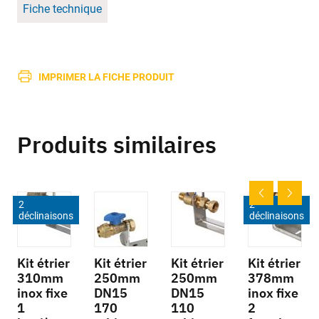
Fiche technique
IMPRIMER LA FICHE PRODUIT
Produits similaires
2
2
déclinaisons
déclinaisons
Kit étrier
Kit étrier
Kit étrier
Kit étrier
310mm
250mm
250mm
378mm
inox fixe
DN15
DN15
inox fixe
1
170
110
2