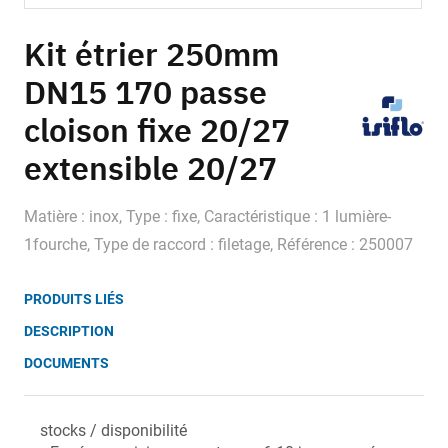
Skip
to
Kit étrier 250mm
the
DN15 170 passe
beginning
of
cloison fixe 20/27
the
images
extensible 20/27
gallery
Matière : inox, Type : fixe, Caractéristique : 1 lumière-
1fourche, Type de raccord : filetage, Référence : 250007
PRODUITS LIÉS
DESCRIPTION
DOCUMENTS
stocks / disponibilité