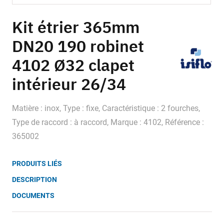
Skip
to
Kit étrier 365mm
the
DN20 190 robinet
beginning
of
4102 Ø32 clapet
the
images
intérieur 26/34
gallery
Matière : inox, Type : fixe, Caractéristique : 2 fourches,
Type de raccord : à raccord, Marque : 4102, Référence :
365002
PRODUITS LIÉS
DESCRIPTION
DOCUMENTS