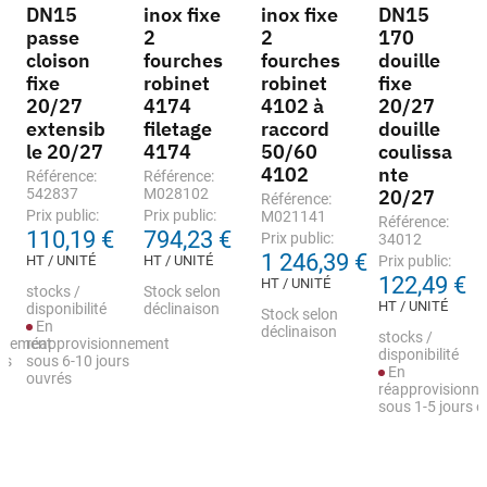
DN15
inox fixe
inox fixe
DN15
passe
2
2
170
cloison
fourches
fourches
douille
fixe
robinet
robinet
fixe
20/27
4174
4102 à
20/27
extensib
filetage
raccord
douille
le 20/27
4174
50/60
coulissa
4102
nte
Référence:
Référence:
542837
M028102
20/27
Référence:
Prix public:
Prix public:
M021141
Référence:
110,19 €
794,23 €
Prix public:
34012
1 246,39 €
HT / UNITÉ
HT / UNITÉ
Prix public:
122,49 €
HT / UNITÉ
stocks /
Stock selon
HT / UNITÉ
disponibilité
déclinaison
Stock selon
En
déclinaison
stocks /
nnement
réapprovisionnement
disponibilité
rs
sous 6-10 jours
En
ouvrés
réapprovisionn
sous 1-5 jours 