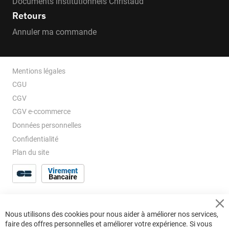
Documents institutionnels Christaud
Retours
Annuler ma commande
Mentions légales
CGU
CGV
CGV e-ccommerce
Données personnelles
Confidentialité
Plan du site
Cl
Nous utilisons des cookies pour nous aider à améliorer nos services,
Co
faire des offres personnelles et améliorer votre expérience. Si vous
Ba