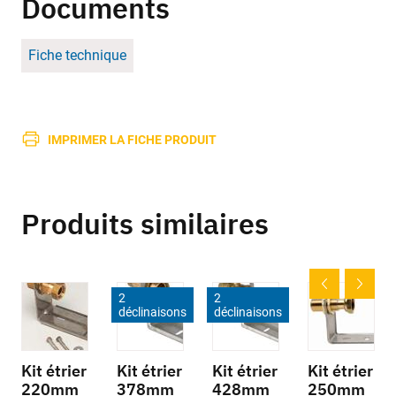
Documents
Fiche technique
IMPRIMER LA FICHE PRODUIT
Produits similaires
2
2
déclinaisons
déclinaisons
Kit étrier
Kit étrier
Kit étrier
Kit étrier
220mm
378mm
428mm
250mm