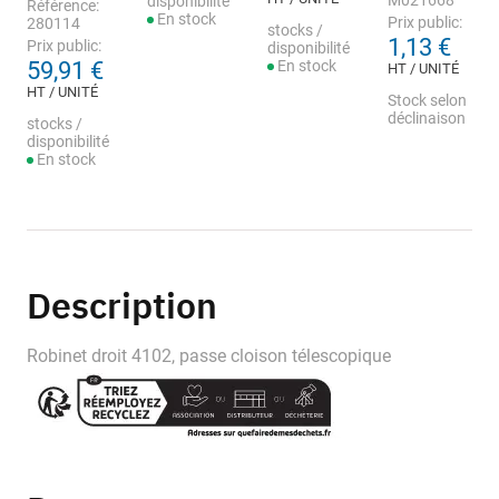
M021668
disponibilité
Référence:
En stock
Prix public:
280114
stocks /
1,13 €
Prix public:
disponibilité
59,91 €
En stock
HT / UNITÉ
HT / UNITÉ
Stock selon
déclinaison
stocks /
disponibilité
En stock
Description
Robinet droit 4102, passe cloison télescopique