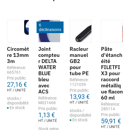
6
déclinaisons
Circomèt
Joint
Racleur
Pâte
re 13mm
compteu
manuel
d'étanch
3m
r DELTA
GB2
éité
WATER
pour
FILETFI
Référence:
665761
BLUE
tube PE
X3 pour
Prix public:
bleu
raccord
Référence:
27,16 €
avec
1121039
métalliq
HT / UNITÉ
Prix public:
ACS
ue flacon
13,93 €
60 ml
Référence:
stocks /
HT / UNITÉ
M021668
disponibilité
Référence:
En stock
Prix public:
280114
stocks /
1,13 €
Prix public:
disponibilité
En stock
59,91 €
HT / UNITÉ
HT / UNITÉ
Stock selon