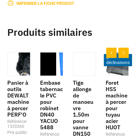
IMPRIMER LA FICHE PRODUIT
Produits similaires
5
déclinaisons
Panier à
Embase
Tige
Foret
outils
tabernac
allonge
HSS
DEWALT
le PVC
de
machine
machine
pour
manoeu
à percer
à percer
robinet
vre
pour
PERF'O
DN40
1,50m
tuyau
YACUO
pour
acier
Référence:
1320360
5488
vanne
HUOT
Prix public:
DN150
Référence:
Référence: