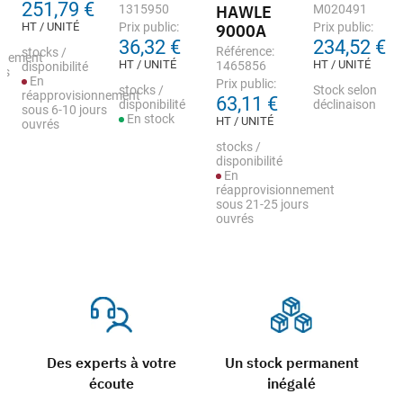
251,79 €
1315950
HAWLE
M020491
HT / UNITÉ
Prix public:
Prix public:
9000A
36,32 €
234,52 €
Référence:
stocks /
nnement
HT / UNITÉ
HT / UNITÉ
1465856
disponibilité
rs
En
Prix public:
stocks /
Stock selon
réapprovisionnement
63,11 €
disponibilité
déclinaison
sous 6-10 jours
En stock
HT / UNITÉ
ouvrés
stocks /
disponibilité
En
réapprovisionnement
sous 21-25 jours
ouvrés
Des experts à votre
Un stock permanent
écoute
inégalé