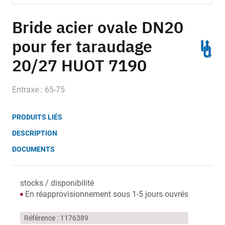
Skip
to
Bride acier ovale DN20
the
pour fer taraudage
beginning
of
20/27 HUOT 7190
the
images
gallery
Entraxe : 65-75
PRODUITS LIÉS
DESCRIPTION
DOCUMENTS
stocks / disponibilité
En réapprovisionnement sous 1-5 jours ouvrés
Référence
1176389