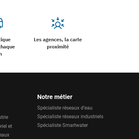
tique
Les agences, la carte
chaque
proximité
n
Notre métier
Spécialiste réseaux d’eau
Spécialiste réseaux industriels
trie
Spécialiste Smartwater
iel et
'eaux