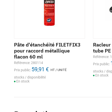
Pâte d'étanchéité FILETFIX3
Racleur
pour raccord métallique
tube PE
flacon 60 ml
Référence: 
Référence: 280114
Prix public:
59,91 €
Prix public:
HT / UNITÉ
stocks / disp
En stock
stocks / disponibilité
En stock