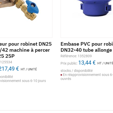
eur pour robinet DN25
Embase PVC pour robi
/42 machine à percer
DN32-40 tube allong
25 25P
Référence: 1352809
13,44 €
1125534
Prix public:
HT / UNIT
217,49 €
HT / UNITÉ
stocks / disponibilité
En réapprovisionnement sous 6-
onibilité
ouvrés
visionnement sous 6-10 jours