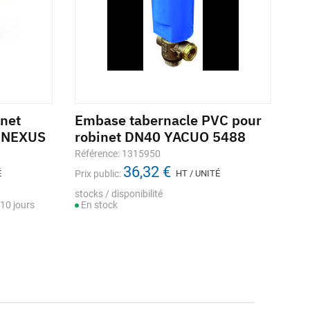
net
Embase tabernacle PVC pour
Ti
e NEXUS
robinet DN40 YACUO 5488
0,
br
Référence: 1315950
36,32 €
Réf
É
Prix public:
HT / UNITÉ
Prix
stocks / disponibilité
Dont
10 jours
En stock
stoc
En
ouv