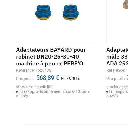
Adaptateurs BAYARD pour
Adaptat
US
robinet DN20-25-30-40
mâle 33
machine à percer PERF'O
ADA 29
Référence: 1523478
Référence: 
568,89 €
Prix public:
HT / UNITÉ
Prix public:
stocks / disponibilité
stocks / disp
En réapprovisionnement sous 6-10 jours
En réappro
ouvrés
ouvrés