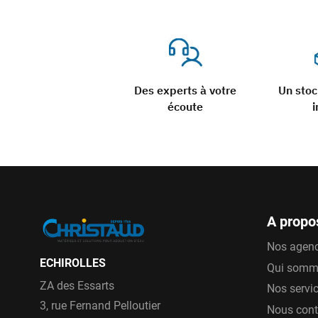
Des experts à votre
Un sto
écoute
i
A propo
Nos agen
ECHIROLLES
Qui somm
ZA des Essarts
Nos servi
3, rue Fernand Pelloutier
Nous cont