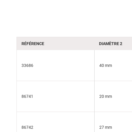
beginning
of
the
images
gallery
RÉFÉRENCE
DIAMÈTRE 2
33686
40 mm
86741
20 mm
86742
27 mm