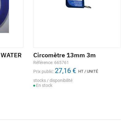
A WATER
Circomètre 13mm 3m
Référence: 665761
27,16 €
Prix public:
HT / UNITÉ
stocks / disponibilité
En stock