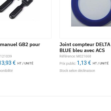
 manuel GB2 pour
Joint compteur DELT
BLUE bleu avec ACS
1121039
Référence: M021668
13,93 €
1,13 €
HT / UNITÉ
Prix public:
HT / UNITÉ
onibilité
Stock selon déclinaison