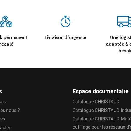
ck permanent
Livraison d’urgence
Une logis
négalé
adaptée à 
besoi
s
Espace documentaire
ces
Catalogue CHRISTAUD
es-nous ?
Catalogue CHRISTAUD Indus
ces
Catalogue CHRISTAUD Matér
outillage pour les réseaux d
acter