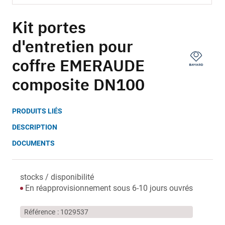
Skip
to
Kit portes
the
d'entretien pour
beginning
of
coffre EMERAUDE
the
images
composite DN100
gallery
PRODUITS LIÉS
DESCRIPTION
DOCUMENTS
stocks / disponibilité
En réapprovisionnement sous 6-10 jours ouvrés
Référence
1029537