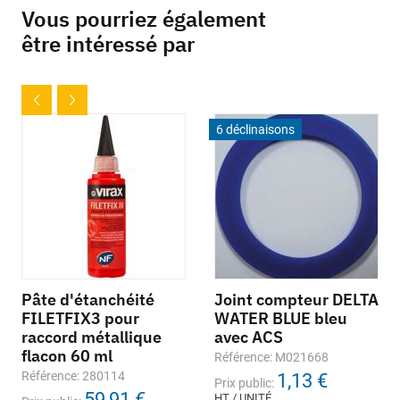
Vous pourriez également
être intéressé par
6 déclinaisons
Pâte d'étanchéité
Joint compteur DELTA
FILETFIX3 pour
WATER BLUE bleu
raccord métallique
avec ACS
flacon 60 ml
Référence: M021668
Référence: 280114
1,13 €
Prix public:
59,91 €
HT / UNITÉ