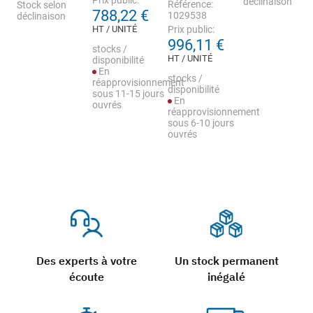
Prix public:
déclinaison
Référence:
Stock selon
788,22 €
1029538
déclinaison
HT / UNITÉ
Prix public:
996,11 €
stocks /
HT / UNITÉ
disponibilité
En
stocks /
réapprovisionnement
disponibilité
sous 11-15 jours
En
ouvrés
réapprovisionnement
sous 6-10 jours
ouvrés
Des experts à votre
Un stock permanent
écoute
inégalé