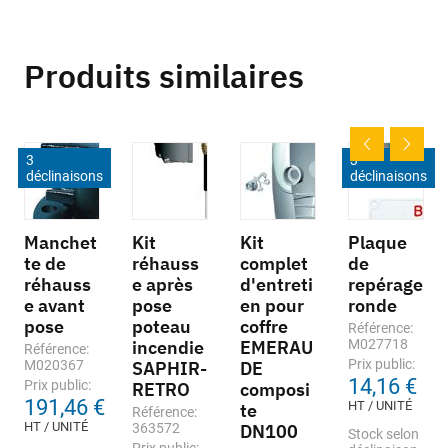
Produits similaires
3
3
déclinaisons
déclinaisons
Manchet
Kit
Kit
Plaque
te de
réhauss
complet
de
réhauss
e après
d'entreti
repérage
e avant
pose
en pour
ronde
pose
poteau
coffre
Référence:
incendie
EMERAU
M027718
Référence:
Prix public:
M020367
SAPHIR-
DE
14,16 €
Prix public:
RETRO
composi
191,46 €
HT / UNITÉ
te
Référence:
HT / UNITÉ
363572
DN100
Stock selon