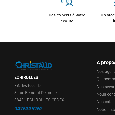
Des experts à votre
Un sto
écoute
i
A propo
Nos agen
ECHIROLLES
Qui somm
ZA des Essarts
Nos servi
3, rue Fernand Pelloutier
Nous cont
38431 ECHIROLLES CEDEX
Nos catal
0476336262
Notre hist