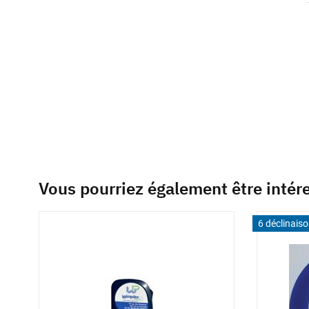
beginning
of
the
images
gallery
Vous pourriez également être intér
6 déclinais