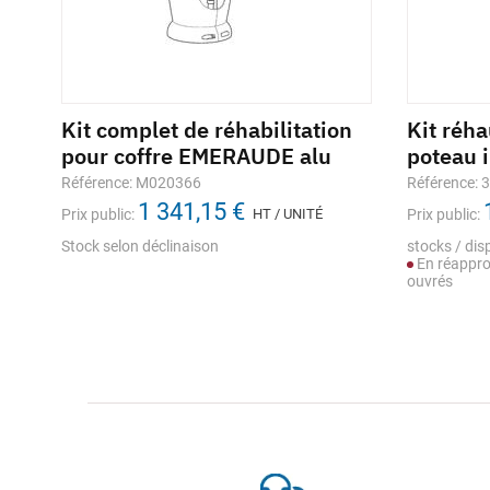
nt
Kit complet de réhabilitation
Kit réh
pour coffre EMERAUDE alu
poteau 
Référence: M020366
Référence: 
1 341,15 €
Prix public:
HT / UNITÉ
Prix public:
Stock selon déclinaison
stocks / disp
En réappro
ouvrés