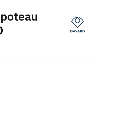
 poteau
O