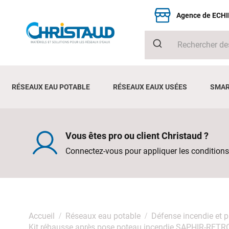
Agence de ECH
RÉSEAUX EAU POTABLE
RÉSEAUX EAUX USÉES
SMAR
Vous êtes pro ou client Christaud ?
Connectez-vous pour appliquer les conditions
Accueil
Réseaux eau potable
Défense incendie et 
Kit réhausse après pose poteau incendie SAPHIR-RETR