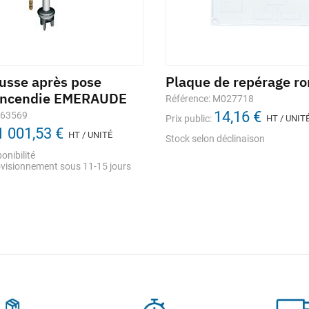
ausse après pose
Plaque de repérage r
incendie EMERAUDE
Référence: M027718
14,16 €
363569
Prix public:
HT / UNIT
1 001,53 €
HT / UNITÉ
Stock selon déclinaison
onibilité
visionnement sous 11-15 jours