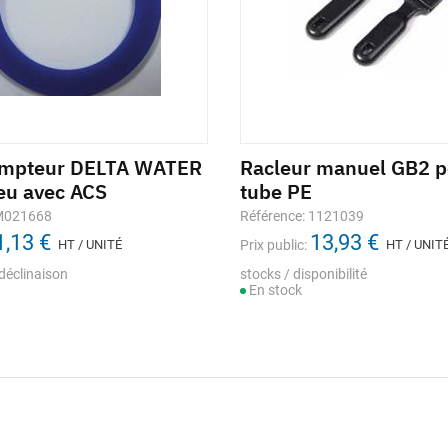
ompteur DELTA WATER
Racleur manuel GB2 p
eu avec ACS
tube PE
 M021668
Référence: 1121039
1,13 €
13,93 €
HT / UNITÉ
Prix public:
HT / UNIT
déclinaison
stocks / disponibilité
En stock