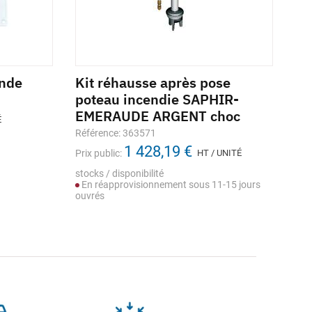
onde
Kit réhausse après pose
Ki
poteau incendie SAPHIR-
sy
EMERAUDE ARGENT choc
in
É
Référence: 363571
Réf
1 428,19 €
Prix public:
HT / UNITÉ
Prix
stocks / disponibilité
Sto
En réapprovisionnement sous 11-15 jours
ouvrés