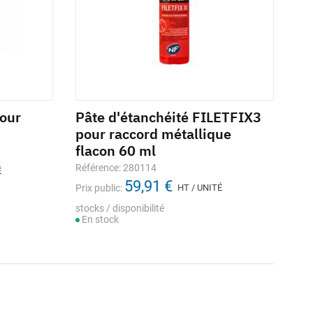
our
Pâte d'étanchéité FILETFIX3
pour raccord métallique
flacon 60 ml
Référence: 280114
É
59,91 €
Prix public:
HT / UNITÉ
stocks / disponibilité
En stock