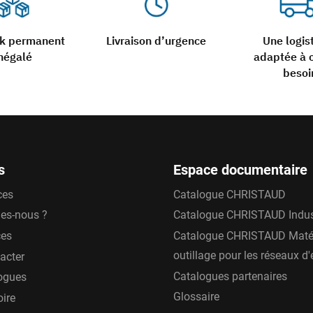
ck permanent
Livraison d’urgence
Une logis
négalé
adaptée à 
besoi
s
Espace documentaire
ces
Catalogue CHRISTAUD
es-nous ?
Catalogue CHRISTAUD Indus
ces
Catalogue CHRISTAUD Matér
outillage pour les réseaux d
acter
Catalogues partenaires
ogues
Glossaire
oire