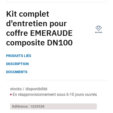
Skip
to
Kit complet
the
d'entretien pour
beginning
of
coffre EMERAUDE
the
images
composite DN100
gallery
PRODUITS LIÉS
DESCRIPTION
DOCUMENTS
stocks / disponibilité
En réapprovisionnement sous 6-10 jours ouvrés
Référence
1029538