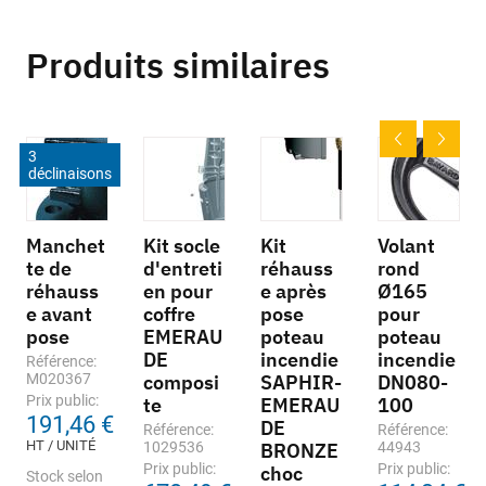
Produits similaires
3
déclinaisons
Manchet
Kit socle
Kit
Volant
te de
d'entreti
réhauss
rond
réhauss
en pour
e après
Ø165
e avant
coffre
pose
pour
pose
EMERAU
poteau
poteau
DE
incendie
incendie
Référence:
M020367
composi
SAPHIR-
DN080-
Prix public:
te
EMERAU
100
191,46 €
DE
Référence:
Référence:
HT / UNITÉ
1029536
BRONZE
44943
Prix public:
Prix public:
choc
Stock selon