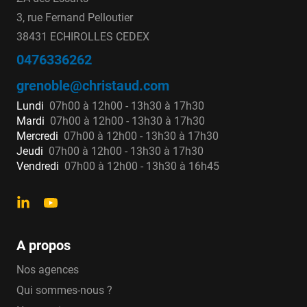
U.
Le manchon de jonction large tolérance JAFAR
3, rue Fernand Pelloutier
est adapté à la réparation de tous les types de
38431 ECHIROLLES CEDEX
canalisations rigides. Ses larges plages de
0476336262
tolérance permettent le raccordement symétrique
ou dissymétrique de tuyauterie de diamètres et
grenoble@christaud.com
matériaux différents. Le manchon de jonction
Lundi
07h00 à 12h00 - 13h30 à 17h30
9151 de Jafar a la caractéristique d’accepter une
Mardi
07h00 à 12h00 - 13h30 à 17h30
Mercredi
07h00 à 12h00 - 13h30 à 17h30
déviation angulaire de plus ou moins 6 degrés.
Jeudi
07h00 à 12h00 - 13h30 à 17h30
Cela permet de récupérer des défauts
Vendredi
07h00 à 12h00 - 13h30 à 16h45
d’alignement de deux canalisations. La gamme
de raccords développée par Jafar couvre les
diamètres extérieurs de canalisation du DN 40 à
300.
A propos
Nos agences
Les raccords
Qui sommes-nous ?
verrouillés JAFAR