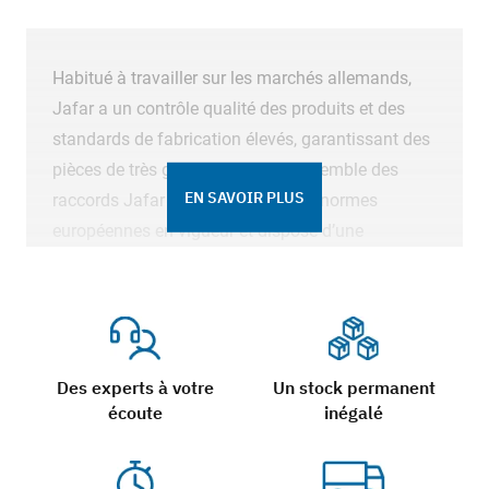
Habitué à travailler sur les marchés allemands,
Jafar a un contrôle qualité des produits et des
standards de fabrication élevés, garantissant des
pièces de très grande facture. L’ensemble des
EN SAVOIR PLUS
raccords Jafar répond à toutes les normes
européennes en vigueur et dispose d’une
certification ACS qui garantit une qualité des
joints d’étanchéité élastomère EPDM agrée pour
l’eau potable, ainsi qu’un revêtement de type
époxy d’une épaisseur minimum de 250 microns.
La boulonnerie utilisée pour assurer l’étanchéité
Des experts à votre
Un stock permanent
écoute
inégalé
des adaptateurs et manchons Jafar est soit en
acier inoxydable, soit en acier zingué. Pour ces
raisons, Jafar a été le sous-traitant des marques