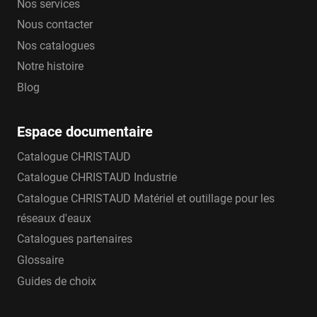
Nos services
Nous contacter
Jafar a également développé une gamme de
Nos catalogues
raccords verrouillés, permettant le raccordement
Notre histoire
sur des canalisations de type polyéthylène haute
Blog
densité et de type PVC. Ces raccords sont équipés
d’une bague de verrouillage permettant d’éviter le
Espace documentaire
déboîtement des canalisations (reprise des effets
Catalogue CHRISTAUD
de fluage) et d’un joint en élastomère EPDM
Catalogue CHRISTAUD Industrie
disposant de la certification ACS, assurant pour
sa part la fonction d’étanchéité. Les raccords ont
Catalogue CHRISTAUD Matériel et outillage pour les
été développés selon la norme PN-EN 12842 et
réseaux d'eaux
ont fait l’objet d’un essai de pression de 35 bars.
Catalogues partenaires
L’ensemble de raccords verrouillés Jafar sont
Glossaire
revêtus d’une peinture époxy de minimum de 250
Guides de choix
microns, certifiés ACS qui garantit une bonne
longévité du raccord même dans des conditions