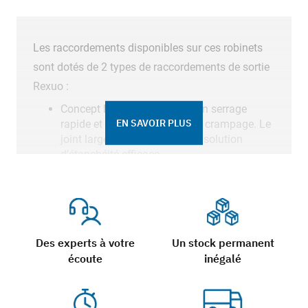
Les raccordements disponibles sur ces robinets
sont dotés de 2 types de raccordements de sortie
Rexuo :
Concept Rexuo : qui permet un serrage
EN SAVOIR PLUS
rapide et une performance de crampage. Le
joint large utilisé apporte une solution
d’étanchéité efficace.
Garniture encliquetée : Pas de perte de pièce
ou d’inversion des éléments grâce à ce
système. La mise en œuvre se fait
rapidement et facilement
Des experts à votre
Un stock permanent
Avantages de robinets
écoute
inégalé
de prise en charge