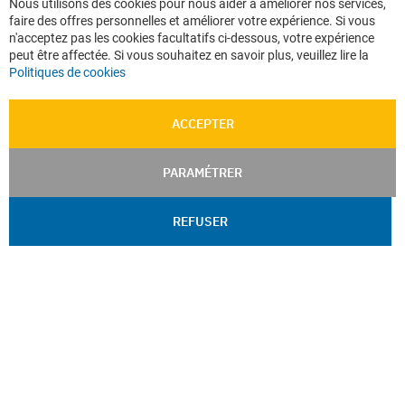
Nous utilisons des cookies pour nous aider à améliorer nos services,
Co
Données personnelles
faire des offres personnelles et améliorer votre expérience. Si vous
Ba
Confidentialité
n'acceptez pas les cookies facultatifs ci-dessous, votre expérience
peut être affectée. Si vous souhaitez en savoir plus, veuillez lire la
Plan du site
Politiques de cookies
ACCEPTER
PARAMÉTRER
REFUSER