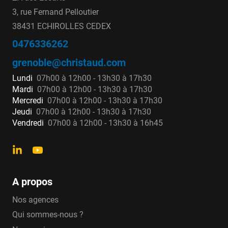
3, rue Fernand Pelloutier
Huot de prise en
38431 ECHIROLLES CEDEX
charge distribués par
0476336262
Christaud ?
grenoble@christaud.com
Lundi
07h00 à 12h00 - 13h30 à 17h30
Robinet de prise universel «SE 5402» -
Mardi
07h00 à 12h00 - 13h30 à 17h30
YACUO
: doté d’un raccordement Rexuo
Mercredi
07h00 à 12h00 - 13h30 à 17h30
avec garniture encliquetée, ce robinet ¼ de
Jeudi
07h00 à 12h00 - 13h30 à 17h30
tour est idéal pour des prises en charge
Vendredi
07h00 à 12h00 - 13h30 à 16h45
universelle sur des tranchées communes et
des réseaux urbains. Disponibles en DN 20,
DN 27, DN 32 et DN 40. Sorties de 25 à 63
mm.
Robinet de prise latérale Sphéruo «SE 402» -
A propos
SPHÉRUO
: Robinet avec raccordement
Rexuo, c’est un robinet ¼ de tour avec pas
Nos agences
métrique. Idéal pour des prises en charge
Qui sommes-nous ?
pour des zones péri-urbaines ou rurales.