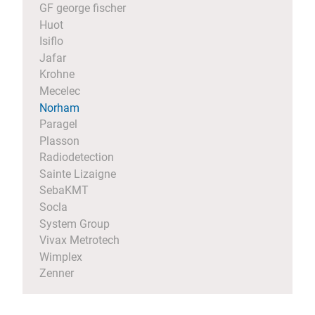
GF george fischer
Huot
Isiflo
Jafar
Krohne
Mecelec
Norham
Paragel
Plasson
Radiodetection
Sainte Lizaigne
SebaKMT
Socla
System Group
Vivax Metrotech
Wimplex
Zenner