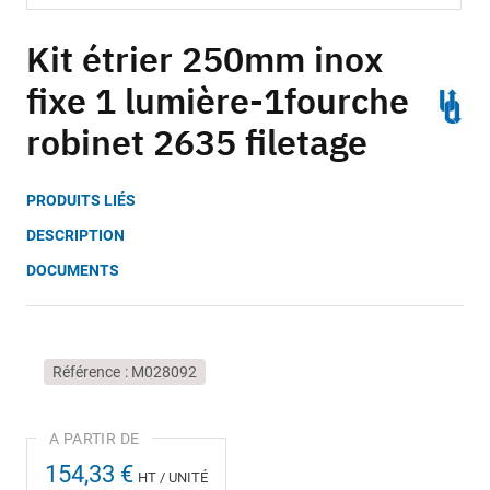
Skip
to
Kit étrier 250mm inox
the
fixe 1 lumière-1fourche
beginning
of
robinet 2635 filetage
the
images
gallery
PRODUITS LIÉS
DESCRIPTION
DOCUMENTS
Référence
M028092
154,33 €
HT / UNITÉ