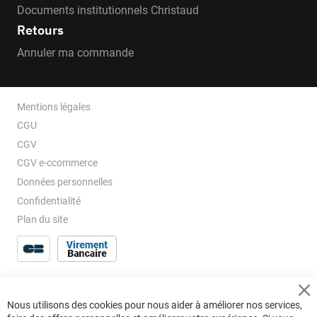
Documents institutionnels Christaud
Retours
Annuler ma commande
Mentions légales
CGU
CGV
CGV e-ccommerce
Données personnelles
Confidentialité
Plan du site
Cl
Nous utilisons des cookies pour nous aider à améliorer nos services,
Co