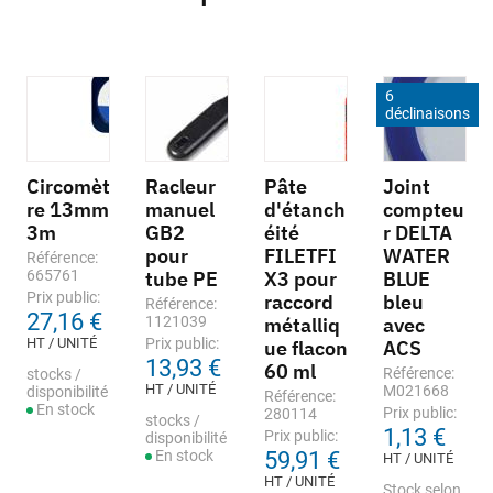
6
déclinaisons
Circomèt
Racleur
Pâte
Joint
re 13mm
manuel
d'étanch
compteu
3m
GB2
éité
r DELTA
pour
FILETFI
WATER
Référence:
665761
tube PE
X3 pour
BLUE
Prix public:
raccord
bleu
Référence:
27,16 €
1121039
métalliq
avec
HT / UNITÉ
Prix public:
ue flacon
ACS
13,93 €
60 ml
Référence:
stocks /
HT / UNITÉ
M021668
disponibilité
Référence:
En stock
Prix public:
280114
stocks /
1,13 €
Prix public:
disponibilité
En stock
59,91 €
HT / UNITÉ
HT / UNITÉ
Stock selon