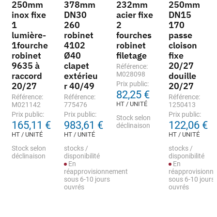
250mm
378mm
232mm
250mm
inox fixe
DN30
acier fixe
DN15
1
260
2
170
lumière-
robinet
fourches
passe
1fourche
4102
robinet
cloison
robinet
Ø40
filetage
fixe
9635 à
clapet
20/27
Référence:
raccord
extérieu
M028098
douille
Prix public:
20/27
r 40/49
20/27
82,25 €
Référence:
Référence:
Référence:
HT / UNITÉ
M021142
775476
1250413
Prix public:
Prix public:
Prix public:
Stock selon
165,11 €
983,61 €
122,06 €
déclinaison
HT / UNITÉ
HT / UNITÉ
HT / UNITÉ
Stock selon
stocks /
stocks /
déclinaison
disponibilité
disponibilité
En
En
réapprovisionnement
réapprovisionn
sous 6-10 jours
sous 6-10 jours
ouvrés
ouvrés