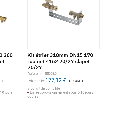
0 260
Kit étrier 310mm DN15 170
Ki
et
robinet 4162 20/27 clapet
lu
20/27
43
Référence: 552282
Réf
177,12 €
ITÉ
Prix public:
HT / UNITÉ
Prix
stocks / disponibilité
Sto
10 jours
En réapprovisionnement sous 6-10 jours
ouvrés