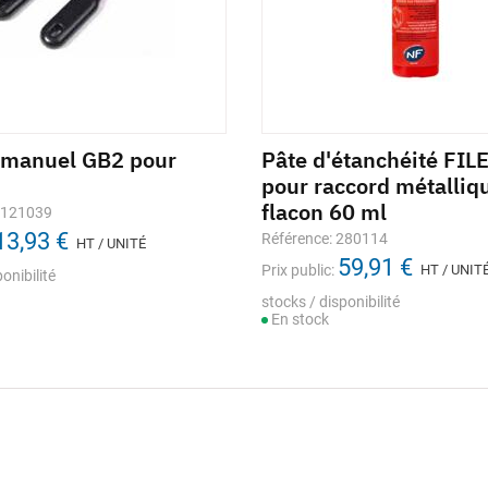
 manuel GB2 pour
Pâte d'étanchéité FIL
pour raccord métalliq
flacon 60 ml
1121039
13,93 €
Référence: 280114
HT / UNITÉ
59,91 €
Prix public:
HT / UNIT
onibilité
stocks / disponibilité
En stock