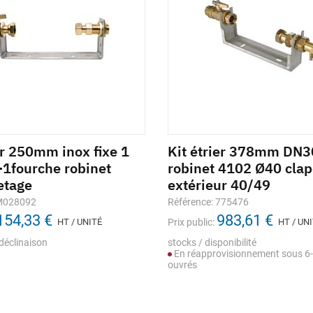
er 250mm inox fixe 1
Kit étrier 378mm DN3
-1fourche robinet
robinet 4102 Ø40 clap
etage
extérieur 40/49
 M028092
Référence: 775476
154,33 €
983,61 €
HT / UNITÉ
Prix public:
HT / UN
déclinaison
stocks / disponibilité
En réapprovisionnement sous 6-
ouvrés