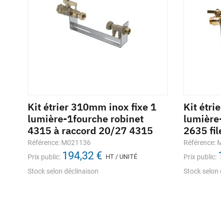
Kit étrier 310mm inox fixe 1
Kit étri
lumière-1fourche robinet
lumière
4315 à raccord 20/27 4315
2635 fil
Référence: M021136
Référence:
194,32 €
Prix public:
HT / UNITÉ
Prix public:
Stock selon déclinaison
Stock selon 