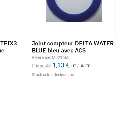
ETFIX3
Joint compteur DELTA WATER
ue
BLUE bleu avec ACS
Référence: M021668
1,13 €
Prix public:
HT / UNITÉ
É
Stock selon déclinaison