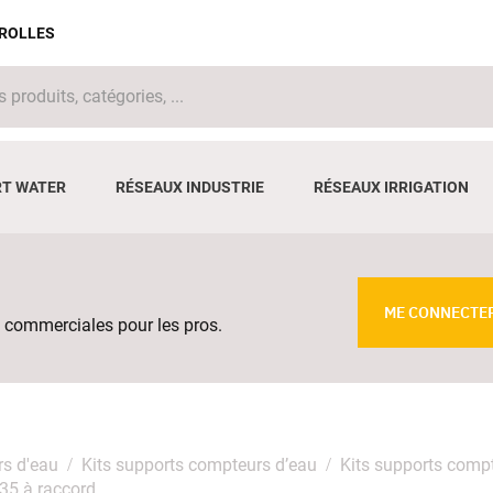
IROLLES
T WATER
RÉSEAUX INDUSTRIE
RÉSEAUX IRRIGATION
ME CONNECTE
 commerciales pour les pros.
rs d'eau
Kits supports compteurs d’eau
Kits supports comp
635 à raccord