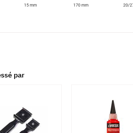
15 mm
170 mm
20/2
essé par