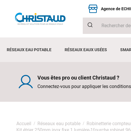
Agence de ECH
RÉSEAUX EAU POTABLE
RÉSEAUX EAUX USÉES
SMAR
Vous êtes pro ou client Christaud ?
Connectez-vous pour appliquer les conditions
Accueil
Réseaux eau potable
Robinetterie compteu
Kit étrier 250mm inox fixe 1 lumière-1fourche robinet 9