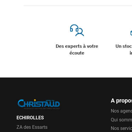
Des experts à votre
Un sto
écoute
i
A propo
Nos agen
ECHIROLLES
Qui somm
ZA des Essarts
Nos servi