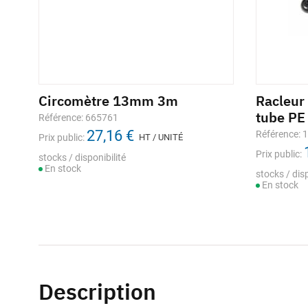
Circomètre 13mm 3m
Racleur
tube PE
Référence: 665761
27,16 €
Référence: 
Prix public:
HT / UNITÉ
Prix public:
stocks / disponibilité
En stock
stocks / disp
En stock
Description