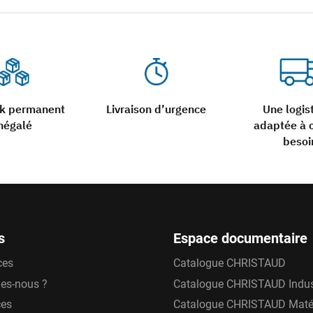
ck permanent
Livraison d’urgence
Une logis
négalé
adaptée à 
besoi
s
Espace documentaire
ces
Catalogue CHRISTAUD
es-nous ?
Catalogue CHRISTAUD Indus
ces
Catalogue CHRISTAUD Matér