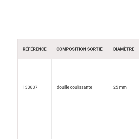
beginning
of
the
images
gallery
RÉFÉRENCE
COMPOSITION SORTIE
DIAMÈTRE
133837
douille coulissante
25 mm