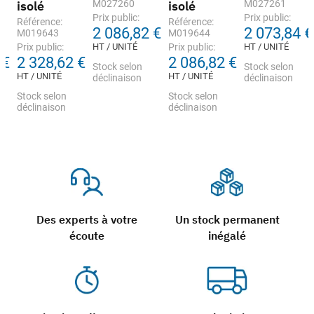
isolé
M027260
isolé
M027261
Prix public:
Prix public:
Référence:
Référence:
2 086,82 €
2 073,84 €
M019643
M019644
Prix public:
HT / UNITÉ
Prix public:
HT / UNITÉ
 €
2 328,62 €
2 086,82 €
Stock selon
Stock selon
HT / UNITÉ
HT / UNITÉ
déclinaison
déclinaison
Stock selon
Stock selon
déclinaison
déclinaison
Des experts à votre
Un stock permanent
écoute
inégalé