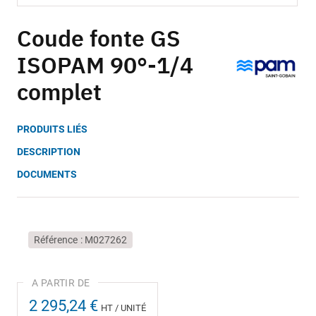
Skip
to
Coude fonte GS
the
ISOPAM 90°-1/4
beginning
of
complet
the
images
gallery
PRODUITS LIÉS
DESCRIPTION
DOCUMENTS
Référence
M027262
2 295,24 €
HT / UNITÉ