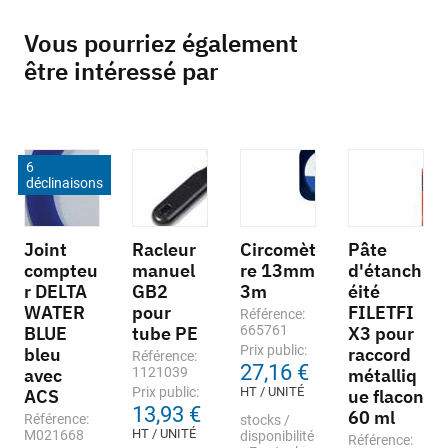
Vous pourriez également
être intéressé par
6
déclinaisons
Joint
Racleur
Circomèt
Pâte
compteu
manuel
re 13mm
d'étanch
r DELTA
GB2
3m
éité
WATER
pour
FILETFI
Référence:
BLUE
tube PE
665761
X3 pour
Prix public:
bleu
raccord
Référence:
27,16 €
avec
1121039
métalliq
Prix public:
HT / UNITÉ
ACS
ue flacon
13,93 €
60 ml
Référence:
stocks /
HT / UNITÉ
M021668
disponibilité
Référence: