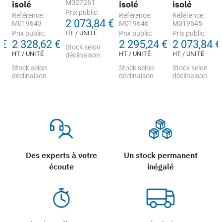
isolé
M027261
isolé
isolé
Prix public:
Référence:
Référence:
Référence:
2 073,84 €
M019643
M019646
M019645
Prix public:
HT / UNITÉ
Prix public:
Prix public:
 €
2 328,62 €
2 295,24 €
2 073,84 €
Stock selon
HT / UNITÉ
HT / UNITÉ
HT / UNITÉ
déclinaison
Stock selon
Stock selon
Stock selon
déclinaison
déclinaison
déclinaison
Des experts à votre
Un stock permanent
écoute
inégalé