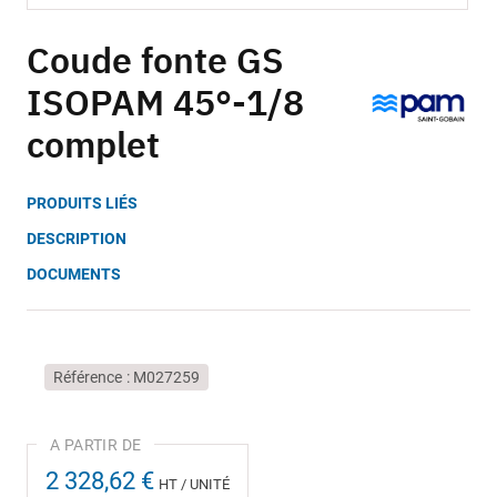
Skip
to
Coude fonte GS
the
ISOPAM 45°-1/8
beginning
of
complet
the
images
gallery
PRODUITS LIÉS
DESCRIPTION
DOCUMENTS
Référence
M027259
2 328,62 €
HT / UNITÉ