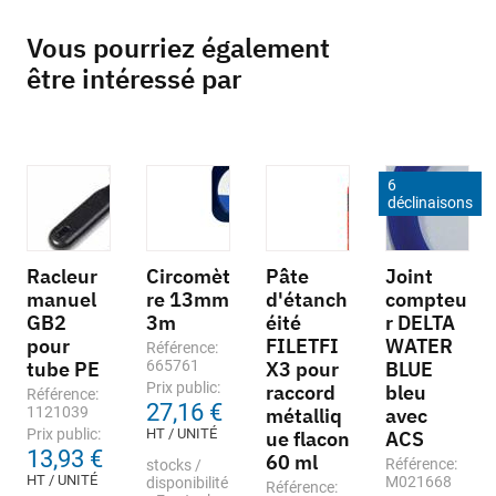
Vous pourriez également
être intéressé par
6
déclinaisons
Racleur
Circomèt
Pâte
Joint
manuel
re 13mm
d'étanch
compteu
GB2
3m
éité
r DELTA
pour
FILETFI
WATER
Référence:
tube PE
665761
X3 pour
BLUE
Prix public:
raccord
bleu
Référence:
27,16 €
1121039
métalliq
avec
Prix public:
HT / UNITÉ
ue flacon
ACS
13,93 €
60 ml
Référence:
stocks /
HT / UNITÉ
M021668
disponibilité
Référence: