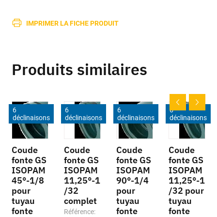
IMPRIMER LA FICHE PRODUIT
Produits similaires
6
6
6
6
déclinaisons
déclinaisons
déclinaisons
déclinaisons
Coude
Coude
Coude
Coude
fonte GS
fonte GS
fonte GS
fonte GS
ISOPAM
ISOPAM
ISOPAM
ISOPAM
45°-1/8
11,25°-1
90°-1/4
11,25°-1
pour
/32
pour
/32 pour
tuyau
complet
tuyau
tuyau
fonte
fonte
fonte
Référence: