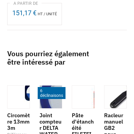
151,17 €
HT / UNITÉ
Vous pourriez également
être intéressé par
6
déclinaisons
Circomèt
Joint
Pâte
Racleur
re 13mm
compteu
d'étanch
manuel
3m
r DELTA
éité
GB2