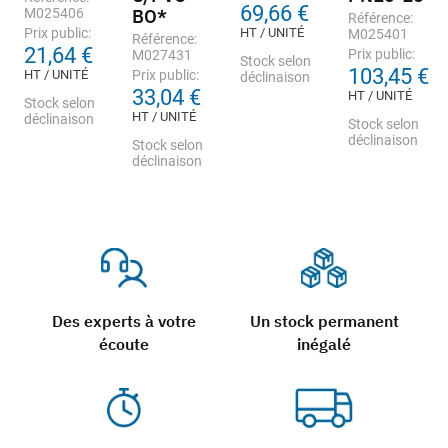
69,66 €
M025406
BO*
Référence:
Prix public:
HT / UNITÉ
M025401
Référence:
21,64 €
Prix public:
M027431
Stock selon
103,45 €
HT / UNITÉ
Prix public:
déclinaison
33,04 €
HT / UNITÉ
Stock selon
HT / UNITÉ
déclinaison
Stock selon
déclinaison
Stock selon
déclinaison
Des experts à votre
Un stock permanent
écoute
inégalé