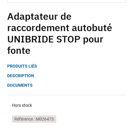
Skip
to
Adaptateur de
the
raccordement autobuté
beginning
of
UNIBRIDE STOP pour
the
images
fonte
gallery
PRODUITS LIÉS
DESCRIPTION
DOCUMENTS
Hors stock
Référence
M026473