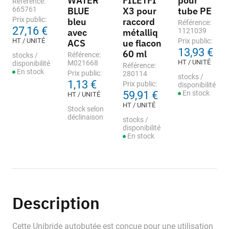
WATER
FILETFI
pour
Référence:
665761
BLUE
X3 pour
tube PE
Prix public:
bleu
raccord
Référence:
27,16 €
avec
métalliq
1121039
HT / UNITÉ
Prix public:
ACS
ue flacon
13,93 €
60 ml
Référence:
stocks /
HT / UNITÉ
M021668
disponibilité
Référence:
En stock
Prix public:
280114
stocks /
1,13 €
Prix public:
disponibilité
59,91 €
En stock
HT / UNITÉ
HT / UNITÉ
Stock selon
déclinaison
stocks /
disponibilité
En stock
Description
Cette Unibride autobutée est conçue pour une utilisation