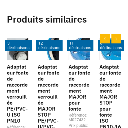
Produits similaires
3
12
11
6
déclinaisons
déclinaisons
déclinaisons
déclinaisons
Adaptat
Adaptat
Adaptat
Adaptat
eur fonte
eur fonte
eur fonte
eur fonte
de
de
de
de
raccorde
raccorde
raccorde
raccorde
ment
ment
ment
ment
verrouill
verrouill
MAJOR
MAJOR
ée
ée
pour
STOP
PE/PVC-
MAJOR
fonte
pour
U ISO
STOP
fonte
Référence:
PN10
PE/PVC-
M027432
ISO
Prix public:
U/PVC-
PN10-16
Référence: