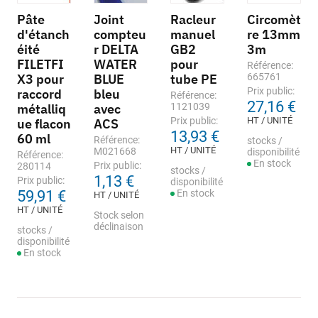
Pâte
Joint
Racleur
Circomèt
d'étanch
compteu
manuel
re 13mm
éité
r DELTA
GB2
3m
FILETFI
WATER
pour
Référence:
X3 pour
BLUE
tube PE
665761
Prix public:
raccord
bleu
Référence:
27,16 €
métalliq
avec
1121039
Prix public:
HT / UNITÉ
ue flacon
ACS
13,93 €
60 ml
Référence:
stocks /
HT / UNITÉ
M021668
disponibilité
Référence:
En stock
Prix public:
280114
stocks /
1,13 €
Prix public:
disponibilité
59,91 €
En stock
HT / UNITÉ
HT / UNITÉ
Stock selon
déclinaison
stocks /
disponibilité
En stock