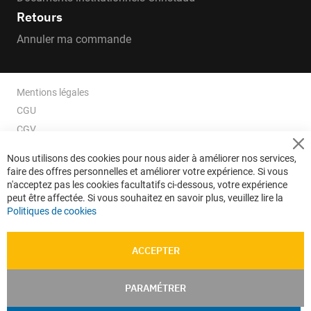
Retours
Annuler ma commande
Mentions légales
CGU
CGV
CGV e-ccommerce
Cl
Nous utilisons des cookies pour nous aider à améliorer nos services,
Co
Données personnelles
faire des offres personnelles et améliorer votre expérience. Si vous
Ba
Confidentialité
n'acceptez pas les cookies facultatifs ci-dessous, votre expérience
peut être affectée. Si vous souhaitez en savoir plus, veuillez lire la
Plan du site
Politiques de cookies
ACCEPTER
PARAMÉTRER