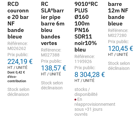
RCD
RC
9010®RC
barre
couronn
SLA®barr
PLUS
12m NF
e 20 bar
ier pipe
Ø160
bande
NF
barre 6m
100m
bleue
bande
bleu
PN16
Référence:
bleue
bandes
SDR11
M027280
Prix public:
vertes
noir10%
Référence:
120,45 €
M026262
bleu
Référence:
Prix public:
HT / UNITÉ
M027388
Référence:
224,19 €
Prix public:
1195926
Stock selon
138,57 €
HT / UNITÉ
Prix public:
déclinaison
Dont 0,42 €
8 304,28 €
HT / UNITÉ
d'éco-
HT / UNITÉ
contribution
Stock selon
déclinaison
Stock selon
stocks /
déclinaison
disponibilité
En
réapprovisionnement
sous >31 jours
ouvrés