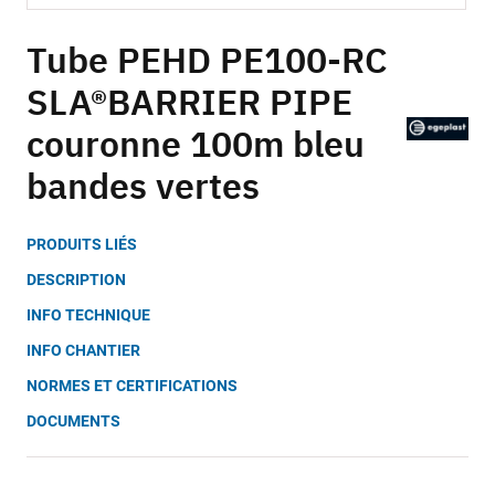
Skip
to
Tube PEHD PE100-RC
the
SLA®BARRIER PIPE
beginning
of
couronne 100m bleu
the
images
bandes vertes
gallery
PRODUITS LIÉS
DESCRIPTION
INFO TECHNIQUE
INFO CHANTIER
NORMES ET CERTIFICATIONS
DOCUMENTS