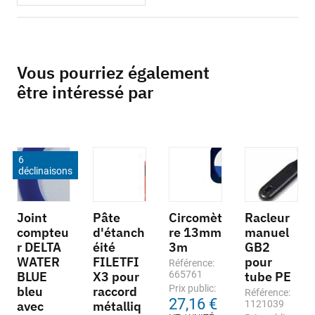
Vous pourriez également
être intéressé par
6
déclinaisons
Joint
Pâte
Circomèt
Racleur
compteu
d'étanch
re 13mm
manuel
r DELTA
éité
3m
GB2
WATER
FILETFI
pour
Référence:
BLUE
X3 pour
665761
tube PE
Prix public:
bleu
raccord
Référence:
27,16 €
avec
métalliq
1121039