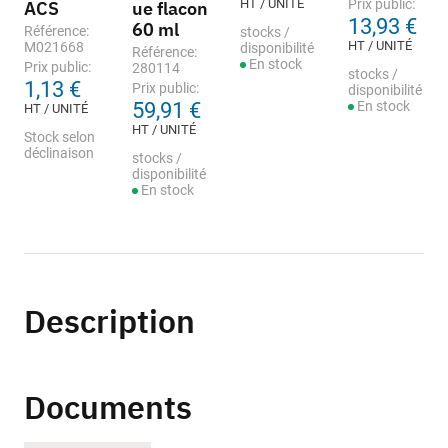
HT / UNITÉ
Prix public:
ACS
ue flacon
13,93 €
60 ml
Référence:
stocks /
HT / UNITÉ
M021668
disponibilité
Référence:
En stock
Prix public:
280114
stocks /
1,13 €
Prix public:
disponibilité
59,91 €
En stock
HT / UNITÉ
HT / UNITÉ
Stock selon
déclinaison
stocks /
disponibilité
En stock
Description
Documents