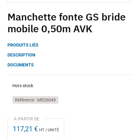
Skip
to
Manchette fonte GS bride
the
mobile 0,50m AVK
beginning
of
the
PRODUITS LIÉS
images
gallery
DESCRIPTION
DOCUMENTS
Hors stock
Référence
M026049
117,21 €
HT / UNITÉ