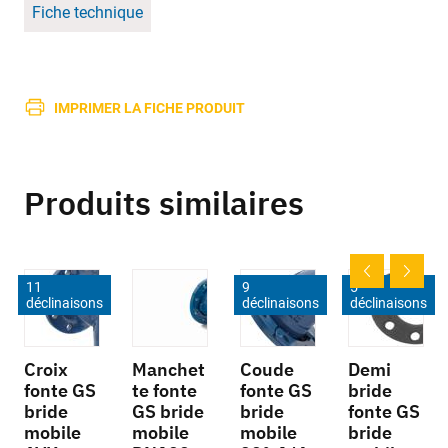
Fiche technique
IMPRIMER LA FICHE PRODUIT
Produits similaires
11
9
5
déclinaisons
déclinaisons
déclinaisons
Croix
Manchet
Coude
Demi
fonte GS
te fonte
fonte GS
bride
bride
GS bride
bride
fonte GS
mobile
mobile
mobile
bride