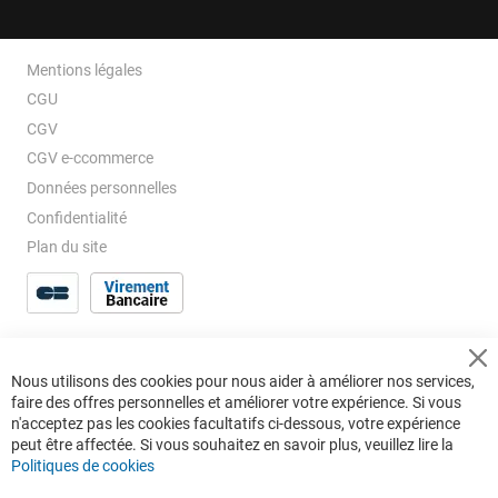
Mentions légales
CGU
CGV
CGV e-ccommerce
Données personnelles
Confidentialité
Plan du site
Cl
Nous utilisons des cookies pour nous aider à améliorer nos services,
Co
faire des offres personnelles et améliorer votre expérience. Si vous
Ba
n'acceptez pas les cookies facultatifs ci-dessous, votre expérience
peut être affectée. Si vous souhaitez en savoir plus, veuillez lire la
Politiques de cookies