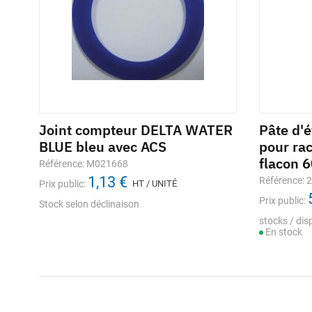
Joint compteur DELTA WATER
Pâte d'
BLUE bleu avec ACS
pour ra
flacon 
Référence: M021668
1,13 €
Référence: 
Prix public:
HT / UNITÉ
Prix public:
Stock selon déclinaison
stocks / disp
En stock