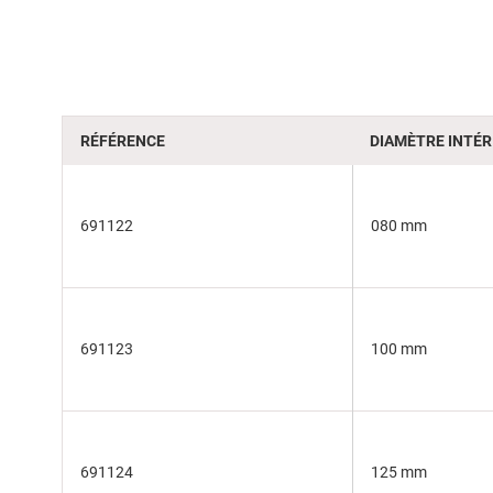
of
the
images
gallery
RÉFÉRENCE
DIAMÈTRE INTÉR
691122
080 mm
691123
100 mm
691124
125 mm