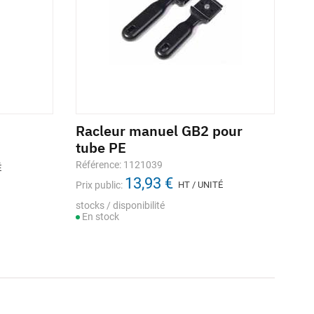
Racleur manuel GB2 pour
tube PE
Référence: 1121039
É
13,93 €
Prix public:
HT / UNITÉ
stocks / disponibilité
En stock