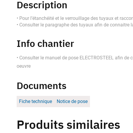
Description
• Pour l’étanchéité et le verrouillage des tuyaux et ra
• Consulter le paragraphe des tuyaux afin de connaitre 
Info chantier
• Consulter le manuel de pose ELECTROSTEEL afin de con
oeuvre
Documents
Fiche technique
Notice de pose
Produits similaires