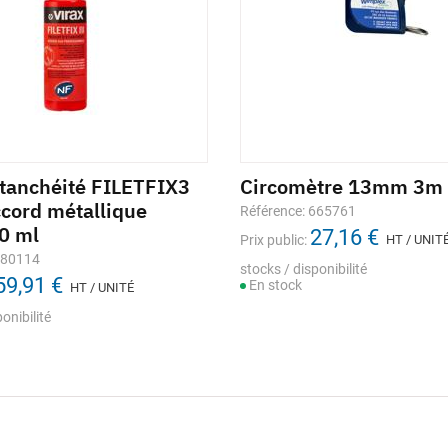
étanchéité FILETFIX3
Circomètre 13mm 3m
ccord métallique
Référence: 665761
60 ml
27,16 €
Prix public:
HT / UNIT
280114
stocks / disponibilité
59,91 €
En stock
HT / UNITÉ
onibilité