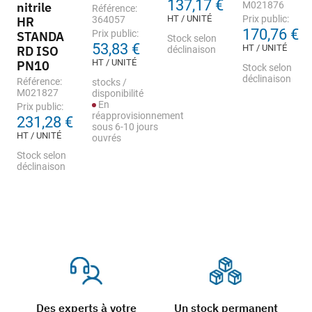
137,17 €
nitrile
M021876
Référence:
HT / UNITÉ
Prix public:
HR
364057
170,76 €
Prix public:
STANDA
Stock selon
53,83 €
HT / UNITÉ
RD ISO
déclinaison
HT / UNITÉ
PN10
Stock selon
déclinaison
Référence:
stocks /
M021827
disponibilité
En
Prix public:
réapprovisionnement
231,28 €
sous 6-10 jours
HT / UNITÉ
ouvrés
Stock selon
déclinaison
Des experts à votre
Un stock permanent