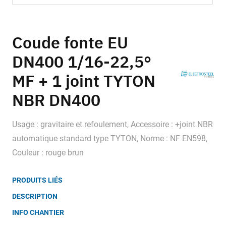
Skip
to
Coude fonte EU
the
DN400 1/16-22,5°
beginning
of
MF + 1 joint TYTON
the
images
NBR DN400
gallery
Usage : gravitaire et refoulement, Accessoire : +joint NBR
automatique standard type TYTON, Norme : NF EN598,
Couleur : rouge brun
PRODUITS LIÉS
DESCRIPTION
INFO CHANTIER