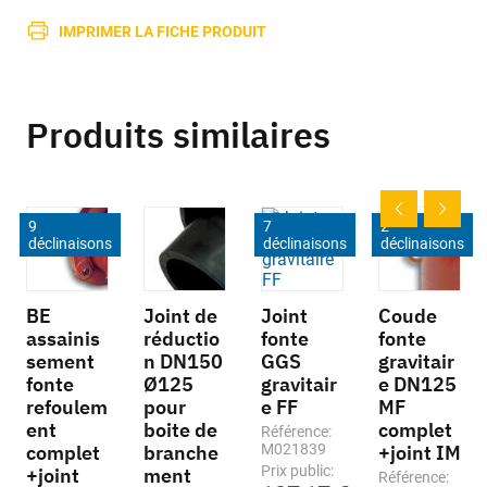
IMPRIMER LA FICHE PRODUIT
Produits similaires
9
7
2
déclinaisons
déclinaisons
déclinaisons
BE
Joint de
Joint
Coude
assainis
réductio
fonte
fonte
sement
n DN150
GGS
gravitair
fonte
Ø125
gravitair
e DN125
refoulem
pour
e FF
MF
ent
boite de
complet
Référence:
complet
branche
M021839
+joint IM
Prix public:
+joint
ment
Référence: