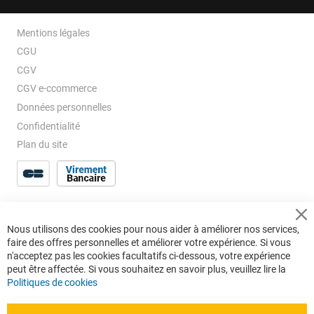
Mentions légales
CGU
CGV
CGV e-ccommerce
Données personnelles
Confidentialité
Plan du site
Cl
Nous utilisons des cookies pour nous aider à améliorer nos services,
Co
faire des offres personnelles et améliorer votre expérience. Si vous
Ba
n'acceptez pas les cookies facultatifs ci-dessous, votre expérience
peut être affectée. Si vous souhaitez en savoir plus, veuillez lire la
Politiques de cookies