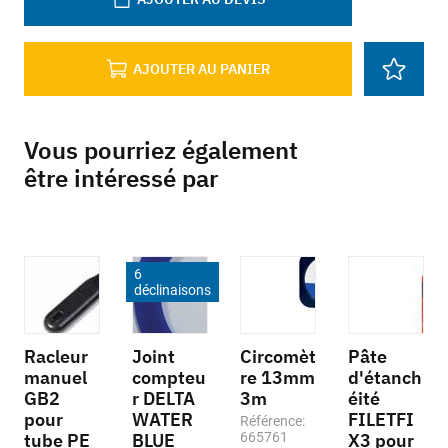
AJOUTER AU PANIER
Vous pourriez également
être intéressé par
6
déclinaisons
Racleur
Joint
Circomèt
Pâte
manuel
compteu
re 13mm
d'étanch
GB2
r DELTA
3m
éité
pour
WATER
FILETFI
Référence:
tube PE
BLUE
665761
X3 pour