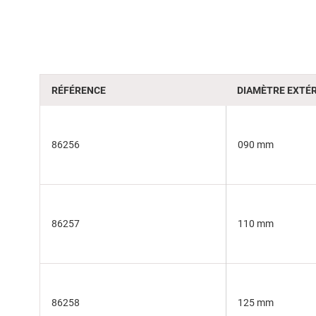
of
the
images
gallery
RÉFÉRENCE
DIAMÈTRE EXTÉR
86256
090 mm
86257
110 mm
86258
125 mm