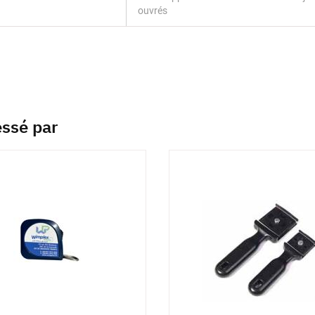
ouvrés
essé par