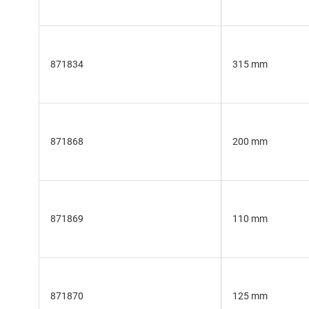
871834
315 mm
871868
200 mm
871869
110 mm
871870
125 mm