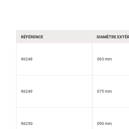
of
the
images
gallery
RÉFÉRENCE
DIAMÈTRE EXTÉR
86248
063 mm
86249
075 mm
86250
090 mm