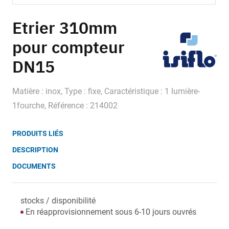
Skip
to
Etrier 310mm
the
pour compteur
beginning
of
DN15
the
images
gallery
Matière : inox, Type : fixe, Caractéristique : 1 lumière-
1fourche, Référence : 214002
PRODUITS LIÉS
DESCRIPTION
DOCUMENTS
stocks / disponibilité
En réapprovisionnement sous 6-10 jours ouvrés