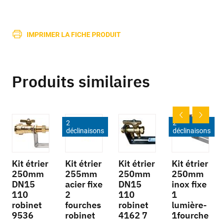
IMPRIMER LA FICHE PRODUIT
Produits similaires
2
2
déclinaisons
déclinaisons
Kit étrier
Kit étrier
Kit étrier
Kit étrier
250mm
255mm
250mm
250mm
DN15
acier fixe
DN15
inox fixe
110
2
110
1
robinet
fourches
robinet
lumière-
9536
robinet
4162 7
1fourche