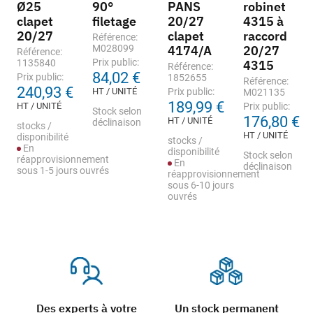
Ø25
90°
PANS
robinet
clapet
filetage
20/27
4315 à
20/27
clapet
raccord
Référence:
M028099
4174/A
20/27
Référence:
Prix public:
1135840
4315
Référence:
84,02 €
Prix public:
1852655
Référence:
240,93 €
HT / UNITÉ
Prix public:
M021135
189,99 €
HT / UNITÉ
Prix public:
Stock selon
176,80 €
HT / UNITÉ
déclinaison
stocks /
HT / UNITÉ
disponibilité
stocks /
En
disponibilité
Stock selon
réapprovisionnement
En
déclinaison
sous 1-5 jours ouvrés
réapprovisionnement
sous 6-10 jours
ouvrés
Des experts à votre
Un stock permanent