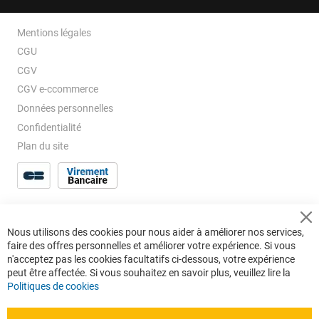
Mentions légales
CGU
CGV
CGV e-ccommerce
Données personnelles
Confidentialité
Plan du site
Cl
Nous utilisons des cookies pour nous aider à améliorer nos services,
Co
faire des offres personnelles et améliorer votre expérience. Si vous
Ba
n'acceptez pas les cookies facultatifs ci-dessous, votre expérience
peut être affectée. Si vous souhaitez en savoir plus, veuillez lire la
Politiques de cookies