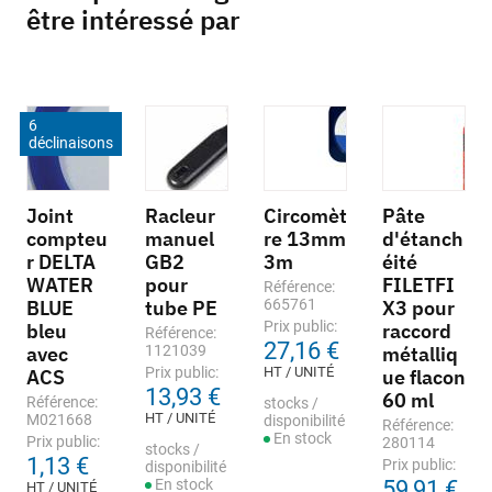
être intéressé par
6
déclinaisons
Joint
Racleur
Circomèt
Pâte
compteu
manuel
re 13mm
d'étanch
r DELTA
GB2
3m
éité
WATER
pour
FILETFI
Référence:
BLUE
tube PE
665761
X3 pour
Prix public:
bleu
raccord
Référence:
27,16 €
avec
1121039
métalliq
Prix public:
HT / UNITÉ
ACS
ue flacon
13,93 €
60 ml
Référence:
stocks /
HT / UNITÉ
M021668
disponibilité
Référence:
En stock
Prix public:
280114
stocks /
1,13 €
Prix public:
disponibilité
En stock
59,91 €
HT / UNITÉ