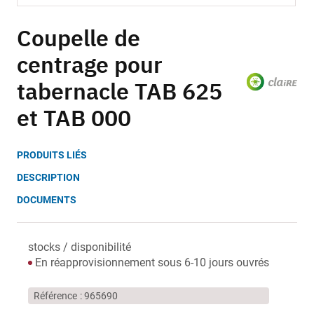
Skip
to
Coupelle de
the
centrage pour
beginning
of
tabernacle TAB 625
the
images
et TAB 000
gallery
PRODUITS LIÉS
DESCRIPTION
DOCUMENTS
stocks / disponibilité
En réapprovisionnement sous 6-10 jours ouvrés
Référence
965690