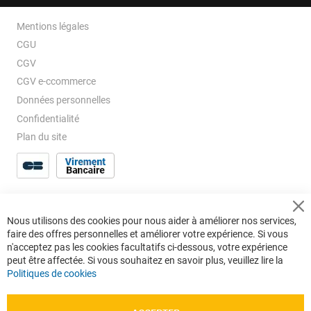
Mentions légales
CGU
CGV
CGV e-ccommerce
Données personnelles
Confidentialité
Plan du site
Cl
Nous utilisons des cookies pour nous aider à améliorer nos services,
Co
faire des offres personnelles et améliorer votre expérience. Si vous
Ba
n'acceptez pas les cookies facultatifs ci-dessous, votre expérience
peut être affectée. Si vous souhaitez en savoir plus, veuillez lire la
Politiques de cookies