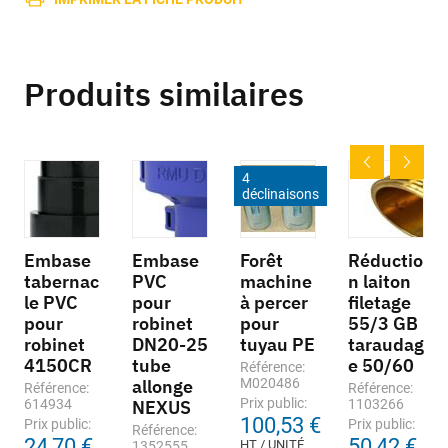
Produits similaires
4
déclinaisons
Embase
Embase
Forêt
Réductio
tabernac
PVC
machine
n laiton
le PVC
pour
à percer
filetage
pour
robinet
pour
55/3 GB
robinet
DN20-25
tuyau PE
taraudag
4150CR
tube
e 50/60
Référence:
allonge
M020486
Référence:
Référence:
Prix public:
614934
NEXUS
1103266
100,53 €
Prix public:
Prix public:
Référence:
24,70 €
50,42 €
HT / UNITÉ
1352555