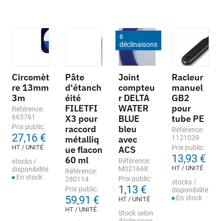
6
déclinaisons
Circomèt
Pâte
Joint
Racleur
re 13mm
d'étanch
compteu
manuel
3m
éité
r DELTA
GB2
FILETFI
WATER
pour
Référence:
665761
X3 pour
BLUE
tube PE
Prix public:
raccord
bleu
Référence:
27,16 €
métalliq
avec
1121039
HT / UNITÉ
Prix public:
ue flacon
ACS
13,93 €
60 ml
Référence:
stocks /
HT / UNITÉ
M021668
disponibilité
Référence:
En stock
Prix public:
280114
stocks /
1,13 €
Prix public:
disponibilité
59,91 €
En stock
HT / UNITÉ
HT / UNITÉ
Stock selon