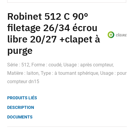
Skip
to
Robinet 512 C 90°
the
filetage 26/34 écrou
beginning
of
libre 20/27 +clapet à
the
images
purge
gallery
Série : 512, Forme : coudé, Usage : après compteur,
Matière : laiton, Type : à tournant sphérique, Usage : pour
compteur dn15
PRODUITS LIÉS
DESCRIPTION
DOCUMENTS