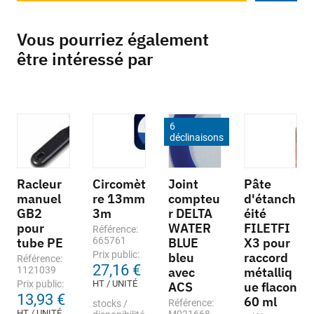
Vous pourriez également
être intéressé par
6
déclinaisons
Racleur
Circomèt
Joint
Pâte
manuel
re 13mm
compteu
d'étanch
GB2
3m
r DELTA
éité
pour
WATER
FILETFI
Référence:
tube PE
665761
BLUE
X3 pour
Prix public:
bleu
raccord
Référence:
27,16 €
1121039
avec
métalliq
Prix public:
HT / UNITÉ
ACS
ue flacon
13,93 €
60 ml
Référence:
stocks /
HT / UNITÉ