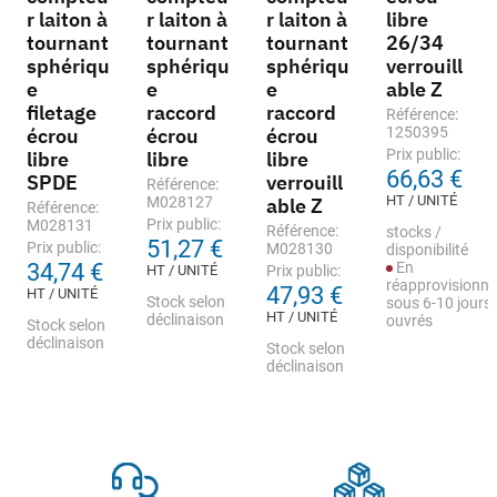
r laiton à
r laiton à
r laiton à
libre
tournant
tournant
tournant
26/34
sphériqu
sphériqu
sphériqu
verrouill
e
e
e
able Z
filetage
raccord
raccord
Référence:
écrou
écrou
écrou
1250395
Prix public:
libre
libre
libre
66,63 €
SPDE
verrouill
Référence:
HT / UNITÉ
M028127
able Z
Référence:
Prix public:
M028131
Référence:
stocks /
51,27 €
Prix public:
M028130
disponibilité
34,74 €
En
HT / UNITÉ
Prix public:
réapprovisionn
47,93 €
HT / UNITÉ
Stock selon
sous 6-10 jours
HT / UNITÉ
déclinaison
ouvrés
Stock selon
déclinaison
Stock selon
déclinaison