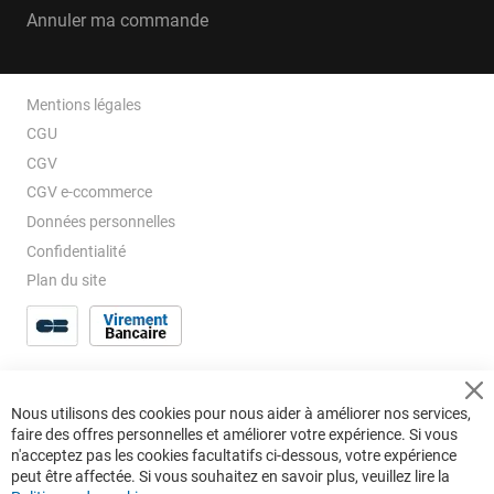
Annuler ma commande
Mentions légales
CGU
CGV
CGV e-ccommerce
Données personnelles
Confidentialité
Plan du site
Cl
Nous utilisons des cookies pour nous aider à améliorer nos services,
Co
faire des offres personnelles et améliorer votre expérience. Si vous
Ba
n'acceptez pas les cookies facultatifs ci-dessous, votre expérience
peut être affectée. Si vous souhaitez en savoir plus, veuillez lire la