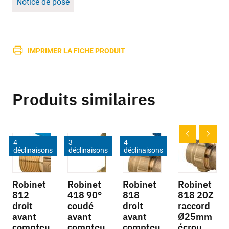
Notice de pose
IMPRIMER LA FICHE PRODUIT
Produits similaires
4
3
4
déclinaisons
déclinaisons
déclinaisons
Robinet
Robinet
Robinet
Robinet
812
418 90°
818
818 20Z
droit
coudé
droit
raccord
avant
avant
avant
Ø25mm
compteu
compteu
compteu
écrou