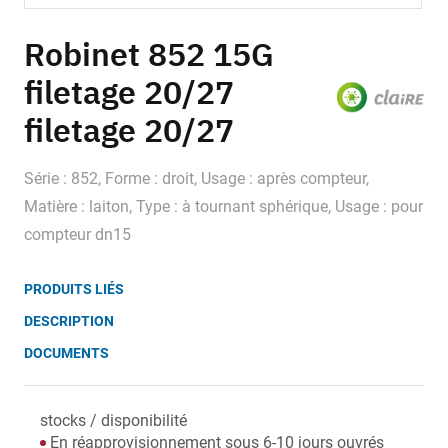
Skip
to
Robinet 852 15G
the
filetage 20/27
beginning
of
filetage 20/27
the
images
gallery
Série : 852, Forme : droit, Usage : après compteur,
Matière : laiton, Type : à tournant sphérique, Usage : pour
compteur dn15
PRODUITS LIÉS
DESCRIPTION
DOCUMENTS
stocks / disponibilité
En réapprovisionnement sous 6-10 jours ouvrés