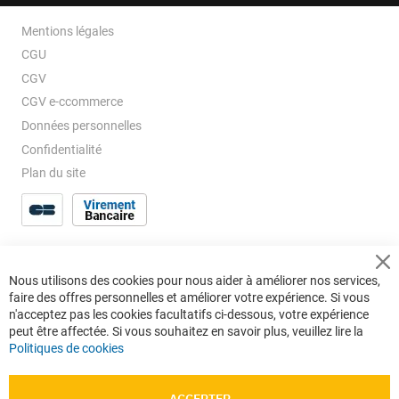
Mentions légales
CGU
CGV
CGV e-ccommerce
Données personnelles
Confidentialité
Plan du site
Cl
Nous utilisons des cookies pour nous aider à améliorer nos services,
Co
faire des offres personnelles et améliorer votre expérience. Si vous
Ba
n'acceptez pas les cookies facultatifs ci-dessous, votre expérience
peut être affectée. Si vous souhaitez en savoir plus, veuillez lire la
Politiques de cookies