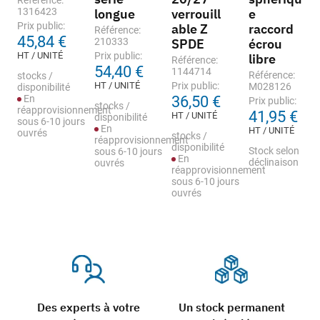
Référence:
1316423
longue
verrouill
e
Prix public:
able Z
raccord
Référence:
45,84 €
210333
SPDE
écrou
HT / UNITÉ
Prix public:
libre
Référence:
54,40 €
1144714
Référence:
stocks /
HT / UNITÉ
Prix public:
M028126
disponibilité
En
36,50 €
Prix public:
stocks /
réapprovisionnement
41,95 €
HT / UNITÉ
disponibilité
sous 6-10 jours
En
HT / UNITÉ
ouvrés
stocks /
réapprovisionnement
disponibilité
Stock selon
sous 6-10 jours
En
déclinaison
ouvrés
réapprovisionnement
sous 6-10 jours
ouvrés
Des experts à votre
Un stock permanent