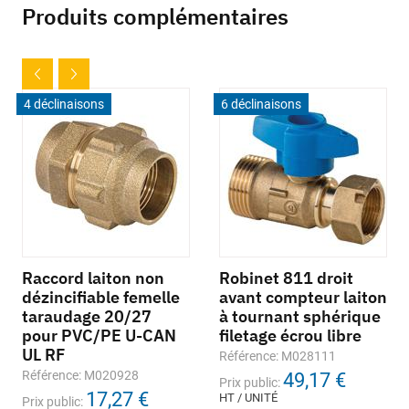
Produits complémentaires
4 déclinaisons
6 déclinaisons
Raccord laiton non
Robinet 811 droit
dézincifiable femelle
avant compteur laiton
taraudage 20/27
à tournant sphérique
pour PVC/PE U-CAN
filetage écrou libre
UL RF
Référence: M028111
Référence: M020928
49,17 €
Prix public:
17,27 €
HT / UNITÉ
Prix public: