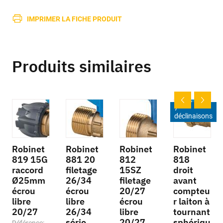
IMPRIMER LA FICHE PRODUIT
Produits similaires
7
déclinaisons
Robinet
Robinet
Robinet
Robinet
819 15G
881 20
812
818
raccord
filetage
15SZ
droit
Ø25mm
26/34
filetage
avant
écrou
écrou
20/27
compteu
libre
libre
écrou
r laiton à
20/27
26/34
libre
tournant
série
20/27
sphériqu