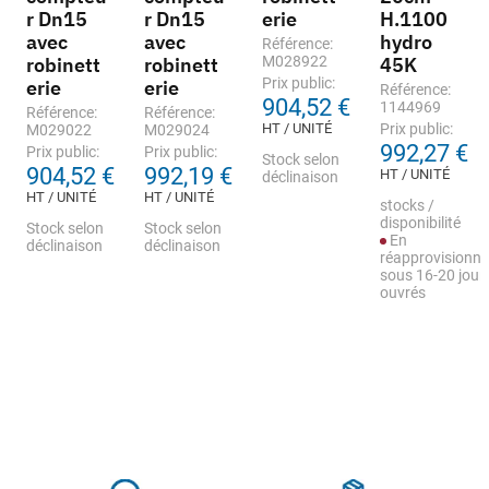
r Dn15
r Dn15
erie
H.1100
avec
avec
hydro
Référence:
robinett
robinett
M028922
45K
Prix public:
erie
erie
Référence:
904,52 €
1144969
Référence:
Référence:
HT / UNITÉ
Prix public:
M029022
M029024
992,27 €
Prix public:
Prix public:
Stock selon
904,52 €
992,19 €
HT / UNITÉ
déclinaison
HT / UNITÉ
HT / UNITÉ
stocks /
disponibilité
Stock selon
Stock selon
En
déclinaison
déclinaison
réapprovisionn
sous 16-20 jour
ouvrés