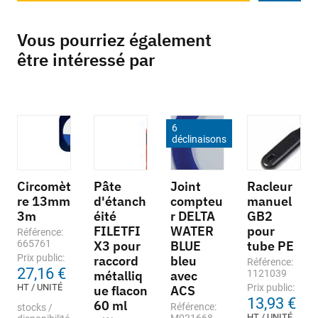
Vous pourriez également
être intéressé par
6
déclinaisons
Circomèt
Pâte
Joint
Racleur
re 13mm
d'étanch
compteu
manuel
3m
éité
r DELTA
GB2
FILETFI
WATER
pour
Référence:
665761
X3 pour
BLUE
tube PE
Prix public:
raccord
bleu
Référence:
27,16 €
métalliq
avec
1121039
HT / UNITÉ
Prix public:
ue flacon
ACS
13,93 €
60 ml
Référence:
stocks /
HT / UNITÉ