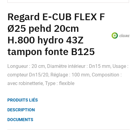
Skip
to
Regard E-CUB FLEX F
the
Ø25 pehd 20cm
beginning
of
H.800 hydro 43Z
the
images
tampon fonte B125
gallery
Longueur : 20 cm, Diamètre intérieur : Dn15 mm, Usage :
compteur Dn15/20, Réglage : 100 mm, Composition :
avec robinetterie, Type : flexible
PRODUITS LIÉS
DESCRIPTION
DOCUMENTS