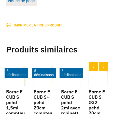
Notice de pose
IMPRIMER LA FICHE PRODUIT
Produits similaires
3
5
3
déclinaisons
déclinaisons
déclinaisons
Borne E-
Borne E-
Borne E-
Borne E-
CUB S
CUB S+
CUB S
CUB S
pehd
pehd
pehd
Ø32
1,5ml
20cm
2ml avec
pehd
compteu
compteu
robinett
20cm