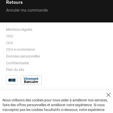
Retours
Annuler ma commande
Mentions légales
CGU
CGV
CGV e-ccommerce
Données personnelles
Confidentialité
Plan du site
Cl
Nous utilisons des cookies pour nous aider à améliorer nos services,
Co
faire des offres personnelles et améliorer votre expérience. Si vous
Ba
n'acceptez pas les cookies facultatifs ci-dessous, votre expérience