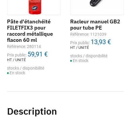
Pâte d'étanchéité
Racleur manuel GB2
FILETFIX3 pour
pour tube PE
raccord métallique
Référence: 1121039
flacon 60 ml
13,93 €
Prix public:
Référence: 280114
HT / UNITÉ
59,91 €
Prix public:
stocks / disponibilité
HT / UNITÉ
En stock
stocks / disponibilité
En stock
Description