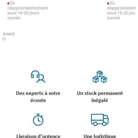
En
En
réapprovisionnement
réapprovisionn
sous 16-20 jours
sous 16-20 jour
ouvrés
ouvrés
nnement
urs
Des experts à votre
Un stock permanent
écoute
inégalé
Livraison d’urgence
Une logistique