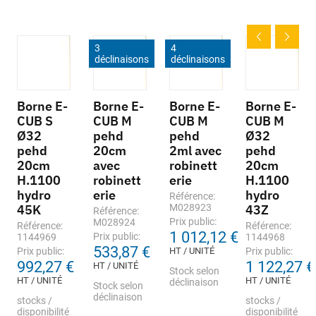
3
4
déclinaisons
déclinaisons
Borne E-
Borne E-
Borne E-
Borne E-
CUB S
CUB M
CUB M
CUB M
Ø32
pehd
pehd
Ø32
pehd
20cm
2ml avec
pehd
20cm
avec
robinett
20cm
H.1100
robinett
erie
H.1100
hydro
erie
hydro
Référence:
45K
M028923
43Z
Référence:
Prix public:
M028924
Référence:
Référence:
1 012,12 €
Prix public:
1144969
1144968
533,87 €
Prix public:
HT / UNITÉ
Prix public:
992,27 €
1 122,27 €
HT / UNITÉ
Stock selon
HT / UNITÉ
HT / UNITÉ
déclinaison
Stock selon
déclinaison
stocks /
stocks /
disponibilité
disponibilité