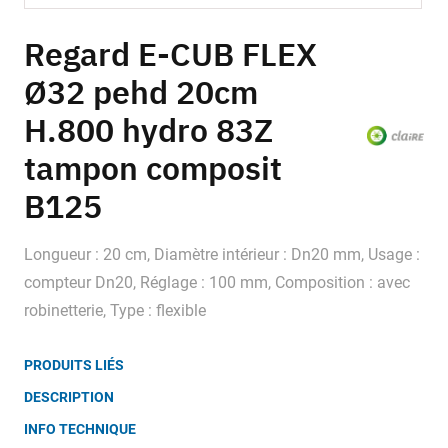
Skip
to
Regard E-CUB FLEX
the
Ø32 pehd 20cm
beginning
of
H.800 hydro 83Z
the
images
tampon composit
gallery
B125
Longueur : 20 cm, Diamètre intérieur : Dn20 mm, Usage :
compteur Dn20, Réglage : 100 mm, Composition : avec
robinetterie, Type : flexible
PRODUITS LIÉS
DESCRIPTION
INFO TECHNIQUE