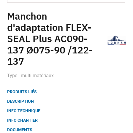
Skip
to
Manchon
the
d'adaptation FLEX-
beginning
of
SEAL Plus AC090-
the
images
137 Ø075-90 /122-
gallery
137
Type : multi-matériaux
PRODUITS LIÉS
DESCRIPTION
INFO TECHNIQUE
INFO CHANTIER
DOCUMENTS