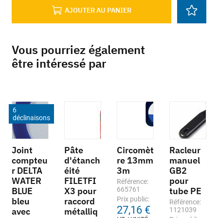
AJOUTER AU PANIER
Vous pourriez également
être intéressé par
6
déclinaisons
Joint
Pâte
Circomèt
Racleur
compteu
d'étanch
re 13mm
manuel
r DELTA
éité
3m
GB2
WATER
FILETFI
pour
Référence:
BLUE
X3 pour
665761
tube PE
Prix public:
bleu
raccord
Référence:
27,16 €
avec
métalliq
1121039