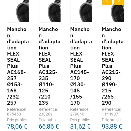
Mancho
Mancho
Mancho
Mancho
n
n
n
n
d'adapta
d'adapta
d'adapta
d'adapta
tion
tion
tion
tion
FLEX-
FLEX-
FLEX-
FLEX-
SEAL
SEAL
SEAL
SEAL
Plus
Plus
Plus
Plus
AC168-
AC125-
AC145-
AC215-
257
235
170
290
Ø153-
Ø110-
Ø130-
Ø190-
168
125
145
215
/232-
/210-
/155-
/265-
257
235
170
290
Référence:
Référence:
Référence:
Référence:
875453
238209
279040
1144907
Prix public:
Prix public:
Prix public:
Prix public:
78,06 €
66,86 €
31,62 €
93,88 €