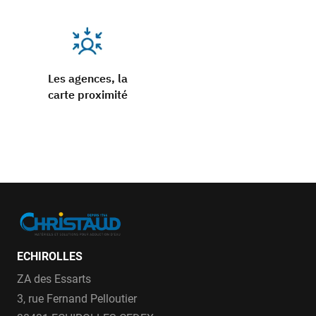
Les agences, la
carte proximité
ECHIROLLES
ZA des Essarts
3, rue Fernand Pelloutier