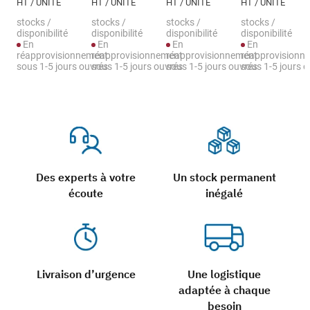
HT / UNITÉ
HT / UNITÉ
HT / UNITÉ
HT / UNITÉ
stocks /
stocks /
stocks /
stocks /
disponibilité
disponibilité
disponibilité
disponibilité
En
En
En
En
réapprovisionnement
réapprovisionnement
réapprovisionnement
réapprovisionn
sous 1-5 jours ouvrés
sous 1-5 jours ouvrés
sous 1-5 jours ouvrés
sous 1-5 jours 
Des experts à votre
Un stock permanent
écoute
inégalé
Livraison d’urgence
Une logistique
adaptée à chaque
besoin