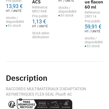
Prix public:
HT / UNITÉ
ACS
ue flacon
13,93 €
60 ml
Référence:
stocks /
HT / UNITÉ
M021668
disponibilité
Référence:
En stock
Prix public:
280114
stocks /
1,13 €
Prix public:
disponibilité
En stock
59,91 €
HT / UNITÉ
HT / UNITÉ
Stock selon
déclinaison
stocks /
disponibilité
En stock
Description
RACCORDS MULTIMATERIAUX D'ADAPTATION
ASYMETRIQUES FLEX-SEAL Plus® AC