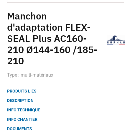
Skip
to
Manchon
the
d'adaptation FLEX-
beginning
of
SEAL Plus AC160-
the
images
210 Ø144-160 /185-
gallery
210
Type : multi-matériaux
PRODUITS LIÉS
DESCRIPTION
INFO TECHNIQUE
INFO CHANTIER
DOCUMENTS