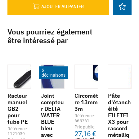
AJOUTER AU PANIER
Vous pourriez également
être intéressé par
6
déclinaisons
Racleur
Joint
Circomèt
Pâte
manuel
compteu
re 13mm
d'étanch
GB2
r DELTA
3m
éité
pour
WATER
FILETFI
Référence:
tube PE
BLUE
665761
X3 pour
Prix public:
bleu
raccord
Référence:
27,16 €
1121039
avec
métalliq