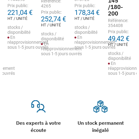
145
Référence:
Prix public:
Prix public:
4265
/180-
221,04 €
178,34 €
Prix public:
200
252,74 €
HT / UNITÉ
HT / UNITÉ
Référence:
HT / UNITÉ
354408
stocks /
stocks /
Prix public:
disponibilité
disponibilité
stocks /
En
En
49,42 €
disponibilité
réapprovisionnement
réapprovisionnement
En
HT / UNITÉ
sous 1-5 jours ouvrés
sous 1-5 jours ouvrés
réapprovisionnement
stocks /
sous 1-5 jours ouvrés
disponibilité
En
nnement
réapprovisionn
s ouvrés
sous 1-5 jours 
Des experts à votre
Un stock permanent
écoute
inégalé