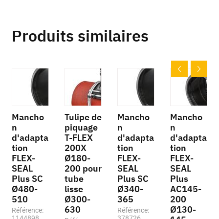
Produits similaires
Mancho
Tulipe de
Mancho
Mancho
n
piquage
n
n
d'adapta
T-FLEX
d'adapta
d'adapta
tion
200X
tion
tion
FLEX-
Ø180-
FLEX-
FLEX-
SEAL
200 pour
SEAL
SEAL
Plus SC
tube
Plus SC
Plus
Ø480-
lisse
Ø340-
AC145-
510
Ø300-
365
200
630
Ø130-
Référence:
Référence:
1144898
378726