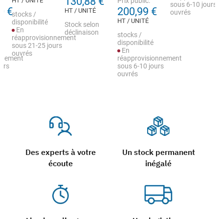
130,88 €
HT / UNITÉ
Prix public:
sous 6-10 jours
0 €
200,99 €
HT / UNITÉ
ouvrés
stocks /
HT / UNITÉ
disponibilité
Stock selon
En
déclinaison
stocks /
réapprovisionnement
disponibilité
sous 21-25 jours
En
ouvrés
nnement
réapprovisionnement
urs
sous 6-10 jours
ouvrés
Des experts à votre
Un stock permanent
écoute
inégalé