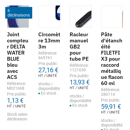
6
déclinaisons
Joint
Circomèt
Racleur
Pâte
compteu
re 13mm
manuel
d'étanch
r DELTA
3m
GB2
éité
WATER
pour
FILETFI
Référence:
BLUE
665761
tube PE
X3 pour
Prix public:
bleu
raccord
Référence:
27,16 €
avec
1121039
métalliq
HT / UNITÉ
Prix public:
ACS
ue flacon
13,93 €
60 ml
Référence:
stocks /
HT / UNITÉ
M021668
disponibilité
Référence:
En stock
Prix public:
280114
stocks /
1,13 €
Prix public:
disponibilité
En stock
59,91 €
HT / UNITÉ
HT / UNITÉ
Stock selon
déclinaison
stocks /
disponibilité
En stock