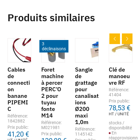
Produits similaires
3
déclinaisons
Cables
Foret
Sangle
Clé de
de
machine
de
manoeu
connecti
à percer
grattage
vre RF
on
PERC’O
pour
Référence:
banane
2 pour
canalisat
41404
Prix public:
PIPEMI
tuyau
ions
78,53 €
C
fonte
Ø200
HT / UNITÉ
M14
maxi
Référence:
1842882
1,0m
Référence:
stocks /
Prix public:
M021981
disponibilité
Référence:
41,20 €
En
Prix public:
1145142
réapprovisionn