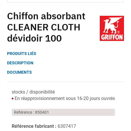
Skip
to
Chiffon absorbant
the
CLEANER CLOTH
beginning
of
dévidoir 100
the
images
gallery
PRODUITS LIÉS
DESCRIPTION
DOCUMENTS
stocks / disponibilité
En réapprovisionnement sous 16-20 jours ouvrés
Référence
850401
Référence fabricant :
6307417