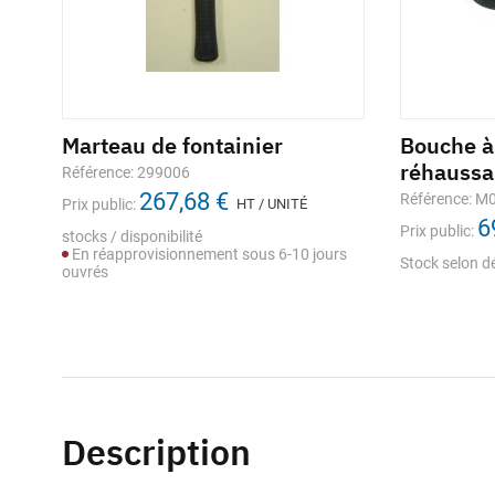
be
Marteau de fontainier
Racleur manuel GB2 pour
Bouche à
Cir
tube PE
réhaussa
Référence: 299006
Référe
267,68 €
Référence: 1121039
Référence: M
Prix public:
HT / UNITÉ
Prix pub
13,93 €
6
Prix public:
HT / UNITÉ
Prix public:
stocks / disponibilité
stocks 
En réapprovisionnement sous 6-10 jours
En st
stocks / disponibilité
Stock selon d
ouvrés
En stock
Description