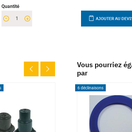
Quantité
-
+
AJOUTER AU DEVI
Vous pourriez ég
par
s
6 déclinaisons
6 déclinaisons