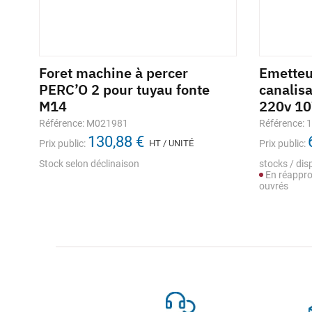
Foret machine à percer
Emetteu
PERC’O 2 pour tuyau fonte
canalis
M14
220v 1
Référence: M021981
Référence: 
130,88 €
Prix public:
HT / UNITÉ
Prix public:
Stock selon déclinaison
stocks / disp
En réappro
ouvrés