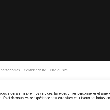
personnelles
Confidentialité
Plan du site
ous aider à améliorer nos services, faire des offres personnelles et améli
tifs ci-dessous, votre expérience peut être affectée. Si vous souhaitez en sa