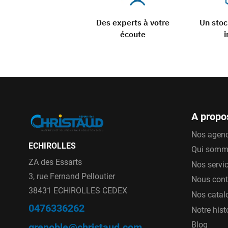
Des experts à votre
Un sto
écoute
i
A propo
Nos agen
ECHIROLLES
Qui somm
ZA des Essarts
Nos servi
3, rue Fernand Pelloutier
Nous cont
38431 ECHIROLLES CEDEX
Nos catal
0476336262
Notre hist
Blog
grenoble@christaud.com