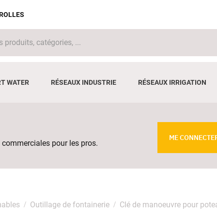
IROLLES
T WATER
RÉSEAUX INDUSTRIE
RÉSEAUX IRRIGATION
ME CONNECTE
 commerciales pour les pros.
mables
Outillage de fontainerie
Clé de manoeuvre pour potea