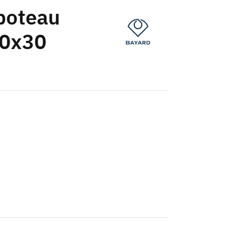
poteau
30x30