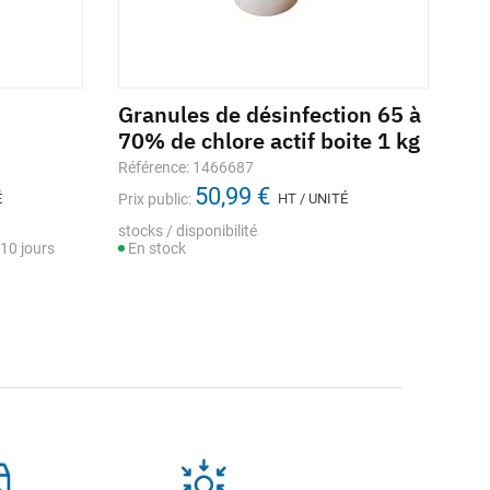
Granules de désinfection 65 à
Ap
70% de chlore actif boite 1 kg
mi
T
Référence: 1466687
50,99 €
Réf
É
Prix public:
HT / UNITÉ
Prix
stocks / disponibilité
10 jours
En stock
stoc
En