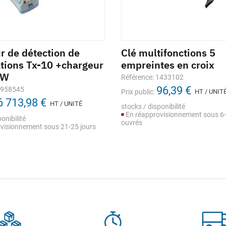
r de détection de
Clé multifonctions 5
ations Tx-10 +chargeur
empreintes en croix
0W
Référence: 1433102
96,39 €
1958545
Prix public:
HT / UNIT
6 713,98 €
HT / UNITÉ
stocks / disponibilité
En réapprovisionnement sous 6-
onibilité
ouvrés
visionnement sous 21-25 jours