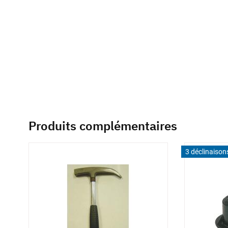
of
the
images
gallery
Produits complémentaires
3 déclinaison