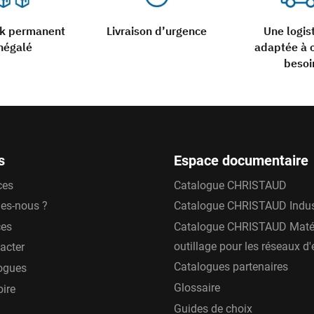
ck permanent
Livraison d’urgence
Une logis
négalé
adaptée à 
besoi
s
Espace documentaire
ces
Catalogue CHRISTAUD
es-nous ?
Catalogue CHRISTAUD Indus
ces
Catalogue CHRISTAUD Matér
outillage pour les réseaux d
acter
Catalogues partenaires
ogues
Glossaire
oire
Guides de choix