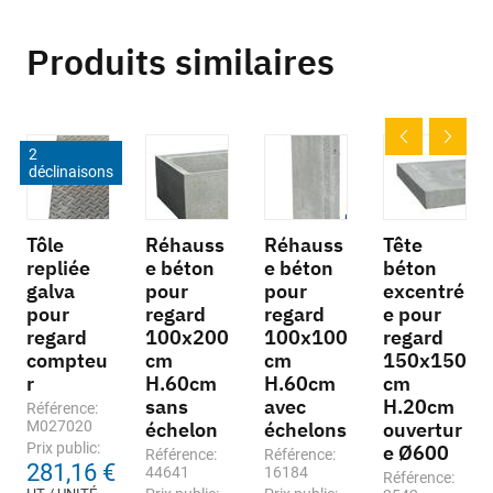
Produits similaires
2
déclinaisons
Tôle
Réhauss
Réhauss
Tête
repliée
e béton
e béton
béton
galva
pour
pour
excentré
pour
regard
regard
e pour
regard
100x200
100x100
regard
compteu
cm
cm
150x150
r
H.60cm
H.60cm
cm
sans
avec
H.20cm
Référence:
M027020
échelon
échelons
ouvertur
Prix public:
e Ø600
Référence:
Référence:
281,16 €
44641
16184
Référence: