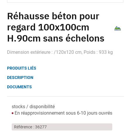
Skip
to
Réhausse béton pour
the
regard 100x100cm
beginning
of
H.90cm sans échelons
the
images
gallery
Dimension extérieure : /120x120 cm, Poids : 933 kg
PRODUITS LIÉS
DESCRIPTION
DOCUMENTS
stocks / disponibilité
En réapprovisionnement sous 6-10 jours ouvrés
Référence
36277