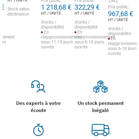
HT / UNITÉ
Prix public:
Prix public:
2542
 €
1 218,68 €
322,29 €
Prix public:
Stock selon
967,68 €
HT / UNITÉ
HT / UNITÉ
déclinaison
HT / UNITÉ
stocks /
stocks /
disponibilité
disponibilité
stocks /
En
En
disponibilité
nnement
réapprovisionnement
réapprovisionnement
En
urs
sous 11-15 jours
sous 6-10 jours
réapprovisionn
ouvrés
ouvrés
sous 6-10 jours
ouvrés
Des experts à votre
Un stock permanent
écoute
inégalé