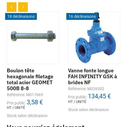
18 déclinaisons
16 déclinaisons
Boulon tête
Vanne fonte longue
hexagonale filetage
FAH INFINITY GSK à
total acier GEOMET
brides NF
500B 8-8
Référence: M026502
Référence: M017669
134,45 €
Prix public:
3,58 €
HT / UNITÉ
Prix public:
HT / UNITÉ
Stock selon déclinaison
Stock selon déclinaison