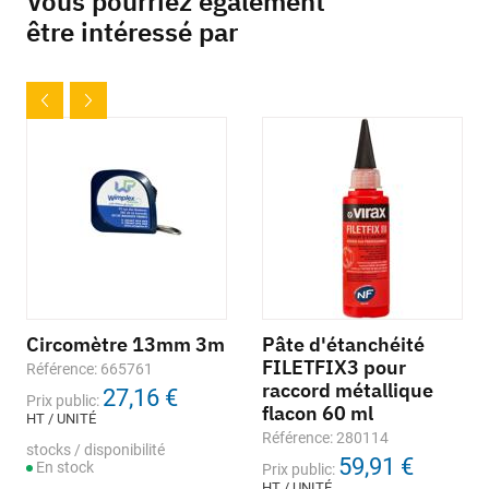
Vous pourriez également
être intéressé par
Circomètre 13mm 3m
Pâte d'étanchéité
FILETFIX3 pour
Référence: 665761
raccord métallique
27,16 €
Prix public:
flacon 60 ml
HT / UNITÉ
Référence: 280114
stocks / disponibilité
59,91 €
En stock
Prix public:
HT / UNITÉ