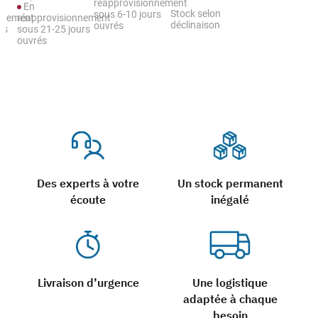
réapprovisionnement
En
Stock selon
sous 6-10 jours
nnement
réapprovisionnement
déclinaison
ouvrés
rs
sous 21-25 jours
ouvrés
Des experts à votre
Un stock permanent
écoute
inégalé
Livraison d’urgence
Une logistique
adaptée à chaque
besoin