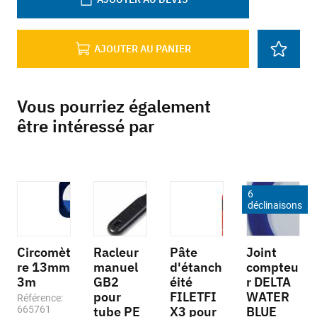
AJOUTER AU PANIER
Vous pourriez également
être intéressé par
6
déclinaisons
Circomèt
Racleur
Pâte
Joint
re 13mm
manuel
d'étanch
compteu
3m
GB2
éité
r DELTA
pour
FILETFI
WATER
Référence:
665761
tube PE
X3 pour
BLUE