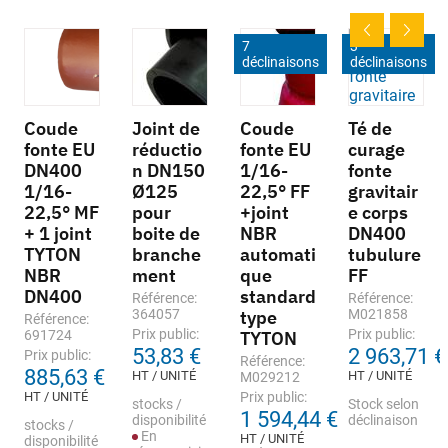
7
3
déclinaisons
déclinaisons
Coude
Joint de
Coude
Té de
fonte EU
réductio
fonte EU
curage
DN400
n DN150
1/16-
fonte
1/16-
Ø125
22,5° FF
gravitair
22,5° MF
pour
+joint
e corps
+ 1 joint
boite de
NBR
DN400
TYTON
branche
automati
tubulure
NBR
ment
que
FF
DN400
standard
Référence:
Référence:
364057
type
M021858
Référence:
Prix public:
Prix public:
691724
TYTON
53,83 €
2 963,71 €
Prix public:
Référence:
885,63 €
HT / UNITÉ
HT / UNITÉ
M029212
HT / UNITÉ
Prix public:
stocks /
Stock selon
1 594,44 €
disponibilité
déclinaison
stocks /
En
HT / UNITÉ
disponibilité