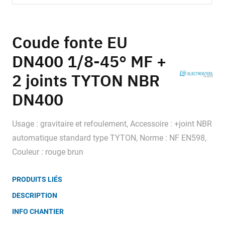
Skip
to
Coude fonte EU
the
DN400 1/8-45° MF +
beginning
of
2 joints TYTON NBR
the
images
DN400
gallery
Usage : gravitaire et refoulement, Accessoire : +joint NBR
automatique standard type TYTON, Norme : NF EN598,
Couleur : rouge brun
PRODUITS LIÉS
DESCRIPTION
INFO CHANTIER