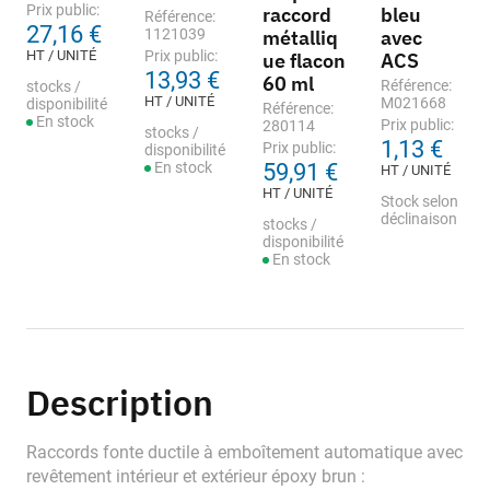
Prix public:
raccord
bleu
Référence:
27,16 €
1121039
métalliq
avec
HT / UNITÉ
Prix public:
ue flacon
ACS
13,93 €
60 ml
Référence:
stocks /
HT / UNITÉ
M021668
disponibilité
Référence:
En stock
Prix public:
280114
stocks /
1,13 €
Prix public:
disponibilité
En stock
59,91 €
HT / UNITÉ
HT / UNITÉ
Stock selon
déclinaison
stocks /
disponibilité
En stock
Description
Raccords fonte ductile à emboîtement automatique avec
revêtement intérieur et extérieur époxy brun :