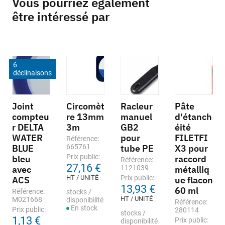
Vous pourriez également
être intéressé par
6
déclinaisons
Joint
Circomèt
Racleur
Pâte
compteu
re 13mm
manuel
d'étanch
r DELTA
3m
GB2
éité
WATER
pour
FILETFI
Référence:
BLUE
665761
tube PE
X3 pour
Prix public:
bleu
raccord
Référence:
27,16 €
avec
1121039
métalliq
HT / UNITÉ
Prix public:
ACS
ue flacon
13,93 €
60 ml
Référence:
stocks /
HT / UNITÉ
M021668
disponibilité
Référence:
En stock
Prix public:
280114
stocks /
1,13 €
Prix public:
disponibilité