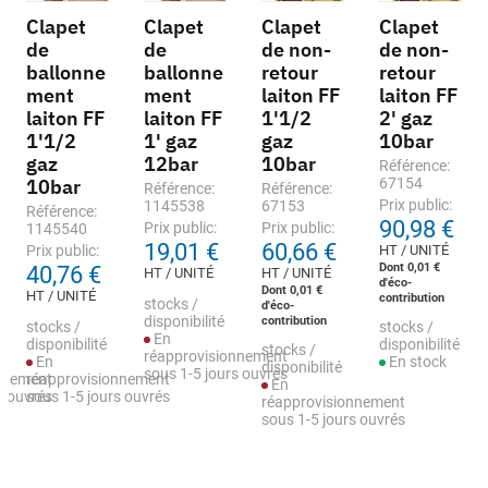
Clapet
Clapet
Clapet
Clapet
de
de
de non-
de non-
ballonne
ballonne
retour
retour
ment
ment
laiton FF
laiton FF
laiton FF
laiton FF
1'1/2
2' gaz
1'1/2
1' gaz
gaz
10bar
gaz
12bar
10bar
Référence:
10bar
67154
Référence:
Référence:
Prix public:
1145538
67153
Référence:
90,98 €
Prix public:
Prix public:
1145540
19,01 €
60,66 €
Prix public:
HT / UNITÉ
Dont 0,01 €
40,76 €
HT / UNITÉ
HT / UNITÉ
d'éco-
Dont 0,01 €
HT / UNITÉ
contribution
stocks /
d'éco-
disponibilité
contribution
stocks /
stocks /
En
disponibilité
disponibilité
stocks /
réapprovisionnement
En
En stock
disponibilité
sous 1-5 jours ouvrés
nnement
réapprovisionnement
En
s ouvrés
sous 1-5 jours ouvrés
réapprovisionnement
sous 1-5 jours ouvrés