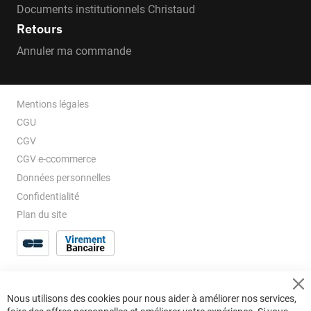
Documents institutionnels Christaud
Retours
Annuler ma commande
Mentions légales
CGU
CGV
CGV e-ccommerce
Données personnelles
Confidentialité
Plan du site
Cl
Nous utilisons des cookies pour nous aider à améliorer nos services,
Co