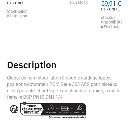
En stock
59,91 €
HT / UNITÉ
HT / UNITÉ
Stock selon
déclinaison
stocks /
disponibilité
En stock
Description
Clapet de non retour laiton à double guidage toutes
positions-obturateur POM Série 303 ACS pour réseaux
d'eau potable, chauffage, eau chaude ou froide, femelle
femelle BSP PN10 DN1'1/4