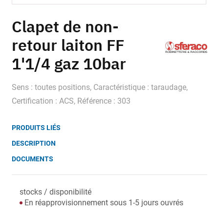
Skip
to
Clapet de non-
the
retour laiton FF
beginning
of
1'1/4 gaz 10bar
the
images
gallery
Sens : toutes positions, Caractéristique : taraudage,
Certification : ACS, Référence : 303
PRODUITS LIÉS
DESCRIPTION
DOCUMENTS
stocks / disponibilité
En réapprovisionnement sous 1-5 jours ouvrés