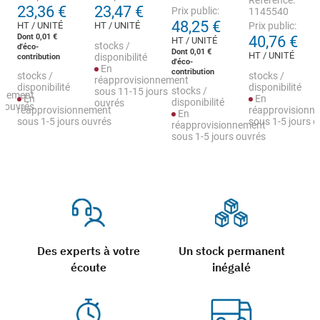
Référence:
23,36 €
23,47 €
Prix public:
1145540
48,25 €
HT / UNITÉ
HT / UNITÉ
Prix public:
Dont 0,01 €
40,76 €
HT / UNITÉ
stocks /
d'éco-
Dont 0,01 €
HT / UNITÉ
contribution
disponibilité
d'éco-
En
contribution
stocks /
stocks /
réapprovisionnement
disponibilité
disponibilité
stocks /
sous 11-15 jours
nnement
En
En
disponibilité
ouvrés
s ouvrés
réapprovisionnement
réapprovisionn
En
sous 1-5 jours ouvrés
sous 1-5 jours 
réapprovisionnement
sous 1-5 jours ouvrés
Des experts à votre
Un stock permanent
écoute
inégalé