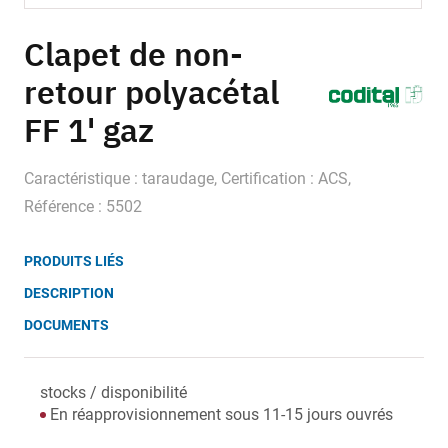
Skip
to
Clapet de non-
the
retour polyacétal
beginning
of
FF 1' gaz
the
images
gallery
Caractéristique : taraudage, Certification : ACS,
Référence : 5502
PRODUITS LIÉS
DESCRIPTION
DOCUMENTS
stocks / disponibilité
En réapprovisionnement sous 11-15 jours ouvrés