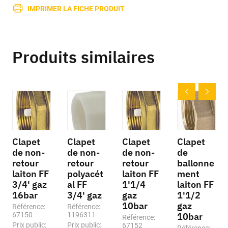
IMPRIMER LA FICHE PRODUIT
Produits similaires
Clapet
Clapet
Clapet
Clapet
de non-
de non-
de non-
de
retour
retour
retour
ballonne
laiton FF
polyacét
laiton FF
ment
3/4' gaz
al FF
1'1/4
laiton FF
16bar
3/4' gaz
gaz
1'1/2
10bar
gaz
Référence:
Référence:
67150
1196311
10bar
Référence:
Prix public:
Prix public:
67152