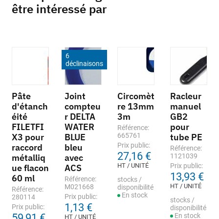
être intéressé par
6
déclinaisons
Pâte
Joint
Circomèt
Racleur
d'étanch
compteu
re 13mm
manuel
éité
r DELTA
3m
GB2
FILETFI
WATER
pour
Référence:
X3 pour
BLUE
665761
tube PE
Prix public:
raccord
bleu
Référence:
27,16 €
métalliq
avec
1121039
HT / UNITÉ
Prix public:
ue flacon
ACS
13,93 €
60 ml
Référence:
stocks /
HT / UNITÉ
M021668
disponibilité
Référence:
En stock
Prix public:
280114
stocks /
1,13 €
Prix public:
disponibilité
59,91 €
En stock
HT / UNITÉ