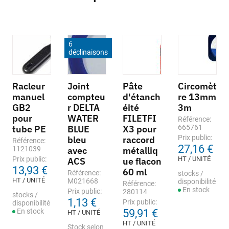
6
déclinaisons
Racleur
Joint
Pâte
Circomèt
manuel
compteu
d'étanch
re 13mm
GB2
r DELTA
éité
3m
pour
WATER
FILETFI
Référence:
tube PE
BLUE
X3 pour
665761
Prix public:
bleu
raccord
Référence:
27,16 €
1121039
avec
métalliq
Prix public:
HT / UNITÉ
ACS
ue flacon
13,93 €
60 ml
Référence:
stocks /
HT / UNITÉ
M021668
disponibilité
Référence:
En stock
Prix public:
280114
stocks /
1,13 €
Prix public:
disponibilité
En stock
59,91 €
HT / UNITÉ
HT / UNITÉ
Stock selon