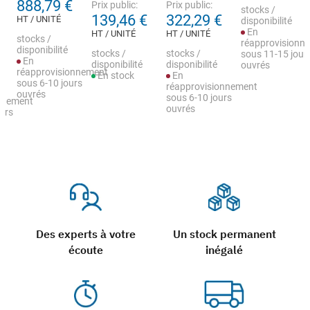
888,79 €
Prix public:
Prix public:
stocks /
139,46 €
322,29 €
HT / UNITÉ
disponibilité
En
HT / UNITÉ
HT / UNITÉ
stocks /
réapprovisionn
disponibilité
stocks /
stocks /
sous 11-15 jour
En
disponibilité
disponibilité
ouvrés
réapprovisionnement
En stock
En
sous 6-10 jours
réapprovisionnement
ouvrés
sous 6-10 jours
nnement
ouvrés
urs
Des experts à votre
Un stock permanent
écoute
inégalé