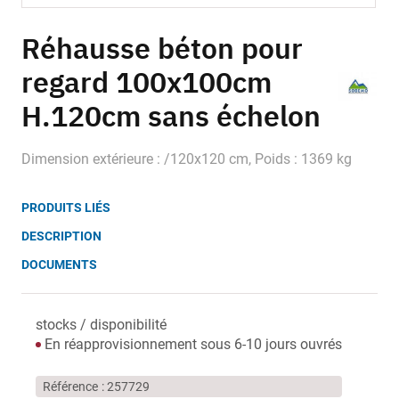
Skip
to
Réhausse béton pour
the
regard 100x100cm
beginning
of
H.120cm sans échelon
the
images
gallery
Dimension extérieure : /120x120 cm, Poids : 1369 kg
PRODUITS LIÉS
DESCRIPTION
DOCUMENTS
stocks / disponibilité
En réapprovisionnement sous 6-10 jours ouvrés
Référence
257729