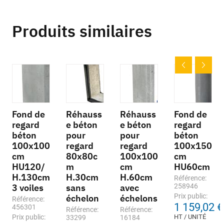
Produits similaires
Fond de
Réhauss
Réhauss
Fond de
regard
e béton
e béton
regard
béton
pour
pour
béton
100x100
regard
regard
100x150
cm
80x80c
100x100
cm
HU120/
m
cm
HU60cm
H.130cm
H.30cm
H.60cm
Référence:
3 voiles
sans
avec
258946
Prix public:
échelon
échelons
Référence:
1 159,02 €
456301
Référence:
Référence:
Prix public:
HT / UNITÉ
33299
16184