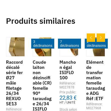
Produits similaires
3
7
2
déclinaisons
déclinaisons
déclinaisons
Raccord
Coude
Mancho
Elément
décalé
laiton
n égal
de
série fer
non
ISIFLO
transfor
Ø27
dézincifi
100
mation
mâle
able (CR)
femelle
Référence:
filetage
femelle
M027878
taraudag
Prix public:
26/34
90°
e ADG
22,83 €
REXUO
taraudag
Réf :ETF
HT / UNITÉ
SE13
e 26/34
Référence:
ISIFLO
M027968
Référence:
Stock selon