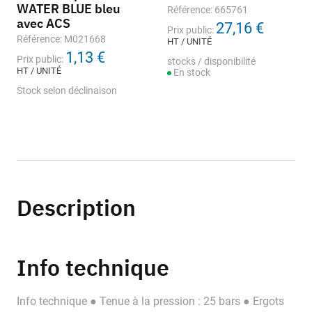
WATER BLUE bleu
Référence: 665761
avec ACS
27,16 €
Prix public:
Référence: M021668
HT / UNITÉ
1,13 €
Prix public:
stocks / disponibilité
HT / UNITÉ
En stock
Stock selon déclinaison
Description
Info technique
Info technique ● Tenue à la pression : 25 bars ● Ergots