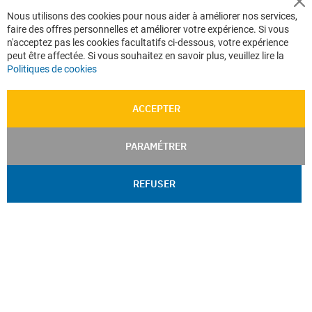
CGV e-ccommerce
Cl
Nous utilisons des cookies pour nous aider à améliorer nos services,
Co
Données personnelles
faire des offres personnelles et améliorer votre expérience. Si vous
Ba
Confidentialité
n'acceptez pas les cookies facultatifs ci-dessous, votre expérience
peut être affectée. Si vous souhaitez en savoir plus, veuillez lire la
Plan du site
Politiques de cookies
ACCEPTER
PARAMÉTRER
REFUSER