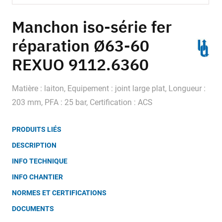
Skip
to
Manchon iso-série fer
the
réparation Ø63-60
beginning
of
REXUO 9112.6360
the
images
gallery
Matière : laiton, Equipement : joint large plat, Longueur :
203 mm, PFA : 25 bar, Certification : ACS
PRODUITS LIÉS
DESCRIPTION
INFO TECHNIQUE
INFO CHANTIER
NORMES ET CERTIFICATIONS
DOCUMENTS