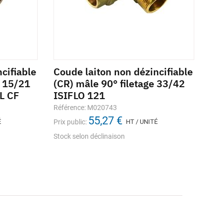
cifiable
Coude laiton non dézincifiable
Té
e 15/21
(CR) mâle 90° filetage 33/42
Réf
L CF
ISIFLO 121
Prix
Référence: M020743
Sto
55,27 €
É
Prix public:
HT / UNITÉ
Stock selon déclinaison