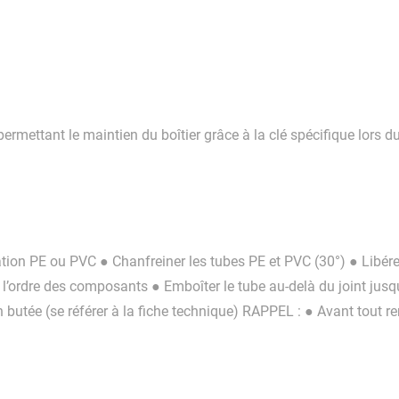
 permettant le maintien du boîtier grâce à la clé spécifique lor
sation PE ou PVC ● Chanfreiner les tubes PE et PVC (30°) ● Libér
l’ordre des composants ● Emboîter le tube au-delà du joint jusq
 butée (se référer à la fiche technique) RAPPEL : ● Avant tout r