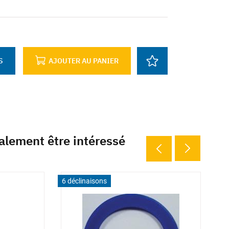
S
AJOUTER AU PANIER
alement être intéressé
6 déclinaisons
6 déclina