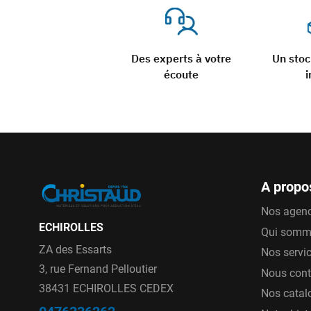
Des experts à votre
Un sto
écoute
i
A propo
Nos agen
ECHIROLLES
Qui somm
ZA des Essarts
Nos servi
3, rue Fernand Pelloutier
Nous cont
38431 ECHIROLLES CEDEX
Nos catal