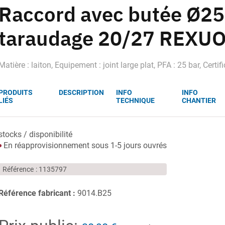
Raccord avec butée Ø25
taraudage 20/27 REXUO
Matière : laiton, Equipement : joint large plat, PFA : 25 bar, Certif
PRODUITS
DESCRIPTION
INFO
INFO
LIÉS
TECHNIQUE
CHANTIER
stocks / disponibilité
En réapprovisionnement sous 1-5 jours ouvrés
Référence
1135797
Référence fabricant :
9014.B25