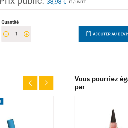
Prix public:
38,98 €
HT / UNITÉ
Quantité
-
+
AJOUTER AU DEVI
Vous pourriez ég
par
s