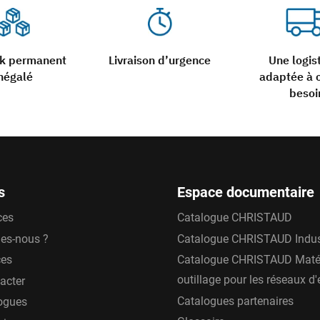
ck permanent
Livraison d’urgence
Une logis
négalé
adaptée à 
besoi
s
Espace documentaire
ces
Catalogue CHRISTAUD
es-nous ?
Catalogue CHRISTAUD Indus
ces
Catalogue CHRISTAUD Matér
outillage pour les réseaux d
acter
Catalogues partenaires
ogues