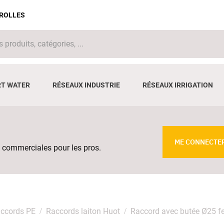
IROLLES
T WATER
RÉSEAUX INDUSTRIE
RÉSEAUX IRRIGATION
ME CONNECTE
 commerciales pour les pros.
ccords PE
Raccords laiton Huot
Raccord avec butée Ø25 