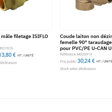
 mâle filetage ISIFLO
Coude laiton non dézin
femelle 90° taraudag
pour PVC/PE U-CAN U
 M027876
13,80 €
Référence: M020914
HT / UNITÉ
30,24 €
Prix public:
HT / UNIT
déclinaison
Stock selon déclinaison