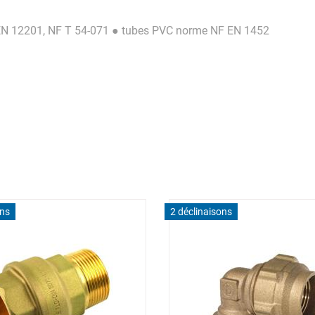
 EN 12201, NF T 54-071 ● tubes PVC norme NF EN 1452
ons
2 déclinaisons