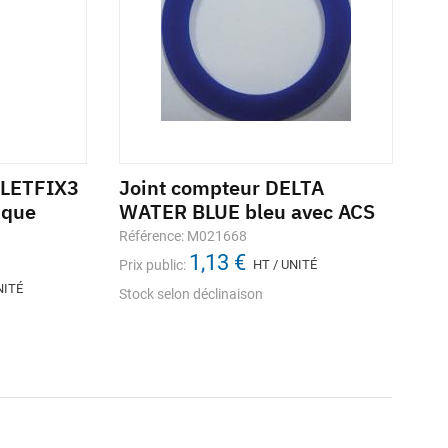
5
FILETFIX3
Embase tabernacle PVC pour
Joint compteur DELTA
Mancho
Ci
ique
robinet DN20 YACUO 5488
WATER BLUE bleu avec ACS
REXUO
Réf
Référence: 973457
Référence: M021668
Référence
Prix
17,59 €
1,13 €
Prix public:
Prix public:
HT / UNITÉ
HT / UNITÉ
Prix public
sto
En
NITÉ
stocks / disponibilité
Stock selon déclinaison
Stock selo
En stock