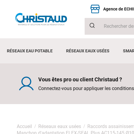
Agence de ECH
RÉSEAUX EAU POTABLE
RÉSEAUX EAUX USÉES
SMAR
Vous êtes pro ou client Christaud ?
Connectez-vous pour appliquer les conditions
Accueil
Réseaux eaux usées
Raccords assainisse
Manchon d'adaptation FLEX-SEAL Plus AC115-145 Ø10