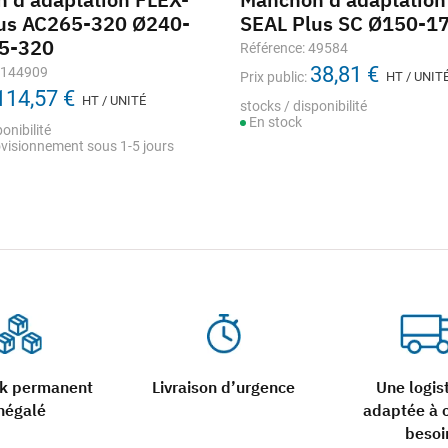
us AC265-320 Ø240-
SEAL Plus SC Ø150-1
5-320
Référence: 49584
38,81 €
1144909
Prix public:
HT / UNIT
114,57 €
HT / UNITÉ
stocks / disponibilité
En stock
onibilité
visionnement sous 1-5 jours
ck permanent
Livraison d’urgence
Une logis
négalé
adaptée à 
besoi