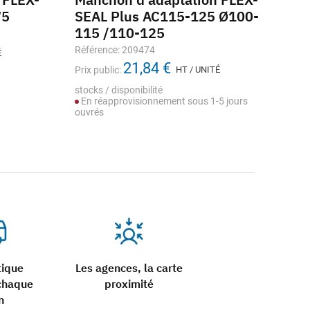
75
SEAL Plus AC115-125 Ø100-
SE
115 /110-125
Réf
Référence: 209474
É
Prix
21,84 €
Prix public:
HT / UNITÉ
stoc
En
stocks / disponibilité
En réapprovisionnement sous 1-5 jours
ouvrés
tique
Les agences, la carte
chaque
proximité
n