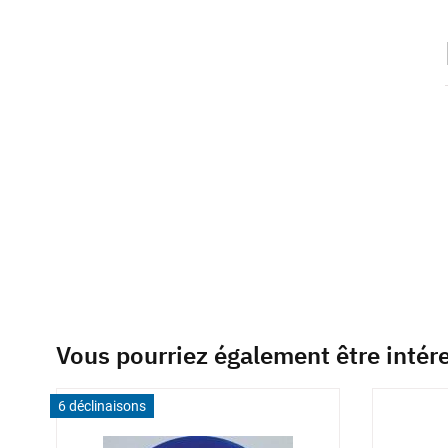
beginning
of
the
images
gallery
Vous pourriez également être intér
6 déclinaisons