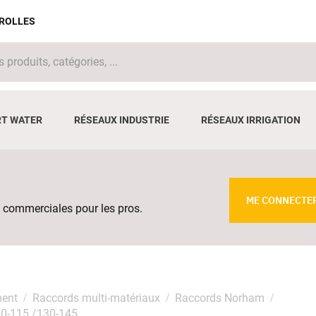
IROLLES
T WATER
RÉSEAUX INDUSTRIE
RÉSEAUX IRRIGATION
ME CONNECTE
 commerciales pour les pros.
ment
Raccords multi-matériaux
Raccords Norham
0-115 /130-145