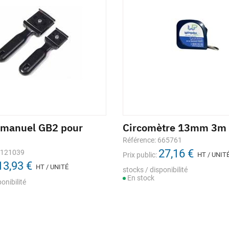
 manuel GB2 pour
Circomètre 13mm 3m
Référence: 665761
27,16 €
1121039
Prix public:
HT / UNIT
13,93 €
HT / UNITÉ
stocks / disponibilité
En stock
onibilité