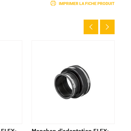
IMPRIMER LA FICHE PRODUIT
 FLEX-
Manchon d'adaptation FLEX-
Ma