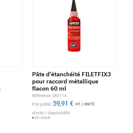
Pâte d'étanchéité FILETFIX3
pour raccord métallique
flacon 60 ml
É
Référence: 280114
59,91 €
Prix public:
HT / UNITÉ
stocks / disponibilité
En stock