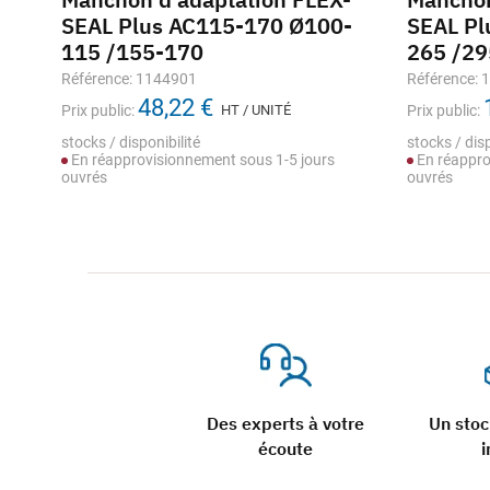
-
SEAL Plus AC115-170 Ø100-
SEAL Pl
115 /155-170
265 /29
Référence: 1144901
Référence: 
48,22 €
Prix public:
HT / UNITÉ
Prix public:
stocks / disponibilité
stocks / disp
En réapprovisionnement sous 1-5 jours
En réappro
ouvrés
ouvrés
Des experts à votre
Un sto
écoute
i