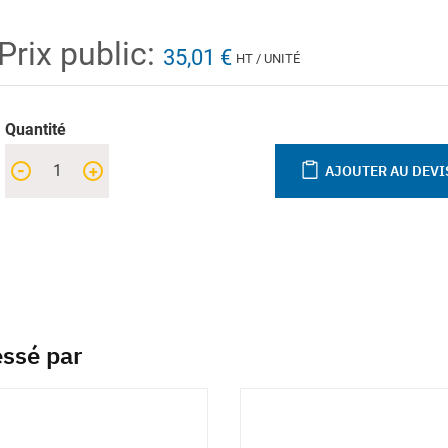
Prix public:
35,01 €
HT / UNITÉ
Quantité
-
+
AJOUTER AU DEVI
essé par