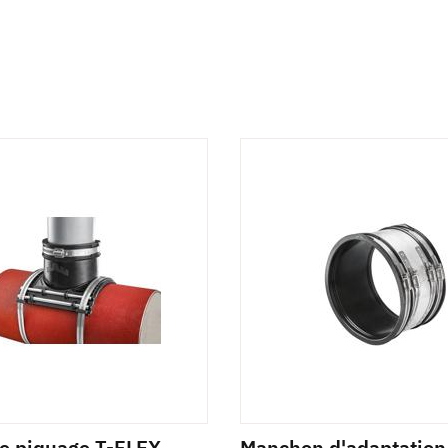
de piquage T-FLEX
Manchon d'adaptation