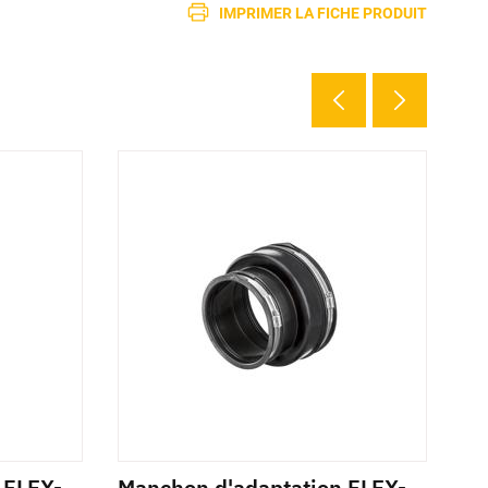
IMPRIMER LA FICHE PRODUIT
 FLEX-
Manchon d'adaptation FLEX-
Ba