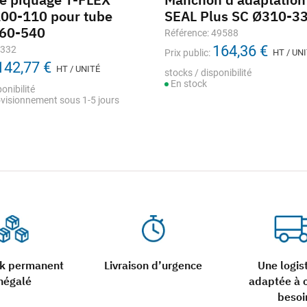
00-110 pour tube
SEAL Plus SC Ø310-3
160-540
Référence: 49588
164,36 €
3332
Prix public:
HT / UN
142,77 €
HT / UNITÉ
stocks / disponibilité
En stock
onibilité
visionnement sous 1-5 jours
ck permanent
Livraison d’urgence
Une logis
négalé
adaptée à 
besoi