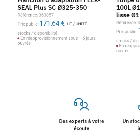
-
SEAL Plus SC Ø325-350
100L Ø1
lisse Ø
Référence: 363857
171,64 €
Référence: 
Prix public:
HT / UNITÉ
Prix public:
stocks / disponibilité
En réapprovisionnement sous 1-5 jours
stocks / disp
ouvrés
En réappro
ouvrés
Des experts à votre
Un sto
écoute
i