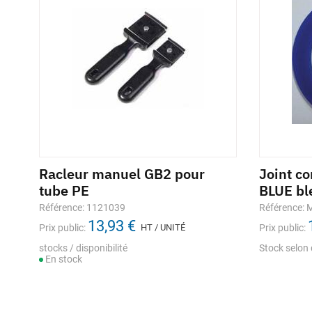
Racleur manuel GB2 pour
Joint c
tube PE
BLUE bl
Référence: 1121039
Référence:
13,93 €
Prix public:
HT / UNITÉ
Prix public:
stocks / disponibilité
Stock selon 
En stock