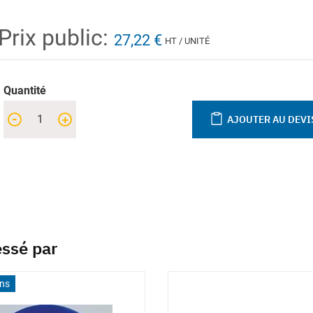
Prix public:
27,22 €
HT / UNITÉ
Quantité
-
+
AJOUTER AU DEVI
essé par
ons