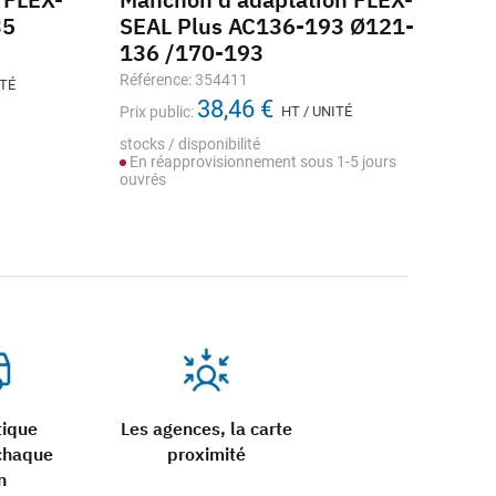
35
SEAL Plus AC136-193 Ø121-
SE
136 /170-193
PV
Référence: 354411
Réf
ITÉ
38,46 €
Prix public:
HT / UNITÉ
Prix
stocks / disponibilité
stoc
En réapprovisionnement sous 1-5 jours
En
ouvrés
ouv
tique
Les agences, la carte
chaque
proximité
n