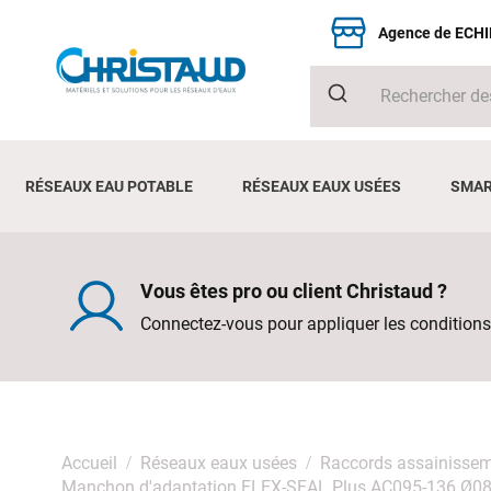
Agence de ECH
RÉSEAUX EAU POTABLE
RÉSEAUX EAUX USÉES
SMAR
Vous êtes pro ou client Christaud ?
Connectez-vous pour appliquer les conditions
Accueil
Réseaux eaux usées
Raccords assainisse
Manchon d'adaptation FLEX-SEAL Plus AC095-136 Ø08