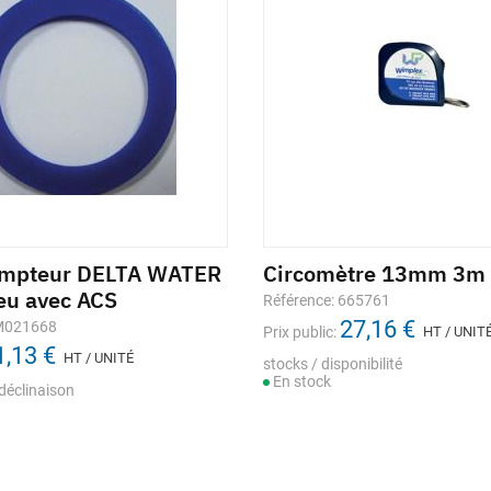
ompteur DELTA WATER
Circomètre 13mm 3m
eu avec ACS
Référence: 665761
27,16 €
 M021668
Prix public:
HT / UNIT
1,13 €
HT / UNITÉ
stocks / disponibilité
En stock
déclinaison