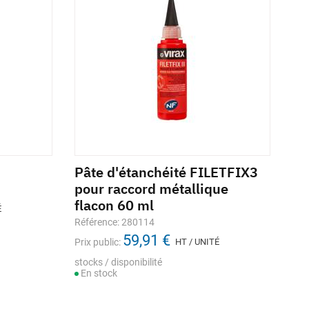
Pâte d'étanchéité FILETFIX3
pour raccord métallique
flacon 60 ml
É
Référence: 280114
59,91 €
Prix public:
HT / UNITÉ
stocks / disponibilité
En stock