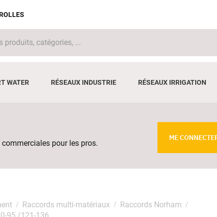
IROLLES
T WATER
RÉSEAUX INDUSTRIE
RÉSEAUX IRRIGATION
ME CONNECTE
 commerciales pour les pros.
ment
Raccords multi-matériaux
Raccords Norham
0-95 /121-136