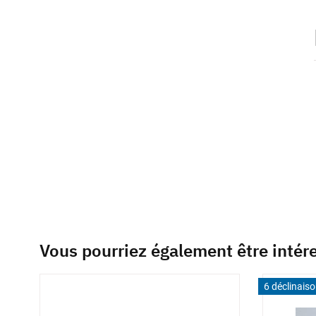
beginning
of
the
images
gallery
Vous pourriez également être intér
6 déclinais