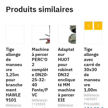
Produits similaires
Tige
Machine
Adaptat
Tige
allonge
à percer
eur
allonge
de
PERC'O
HUOT
avec
manoeu
2
pour
carré de
vre
complèt
robinet
30x30
1,25m
e DN20-
DN32
de
pour
25-32-
enclique
manoeu
branche
40
té MM
vre
ment
Fonte/P
machine
1,00m
HAWLE
VC
à percer
Référence:
9101
EIE
1465951
Référence:
Prix public:
1125533
Référence:
Référence: