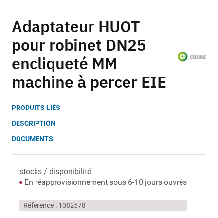
Skip
to
Adaptateur HUOT
the
pour robinet DN25
beginning
of
encliqueté MM
the
images
machine à percer EIE
gallery
PRODUITS LIÉS
DESCRIPTION
DOCUMENTS
stocks / disponibilité
En réapprovisionnement sous 6-10 jours ouvrés
Référence
1082578