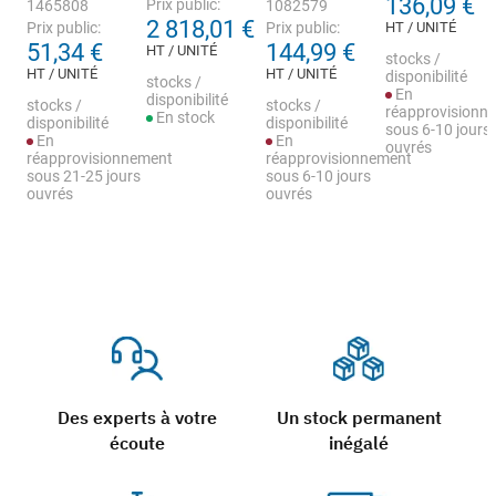
136,09 €
Prix public:
1465808
1082579
2 818,01 €
Prix public:
Prix public:
HT / UNITÉ
51,34 €
144,99 €
HT / UNITÉ
stocks /
HT / UNITÉ
HT / UNITÉ
disponibilité
stocks /
En
disponibilité
stocks /
stocks /
réapprovisionn
En stock
disponibilité
disponibilité
sous 6-10 jours
En
En
ouvrés
réapprovisionnement
réapprovisionnement
sous 21-25 jours
sous 6-10 jours
ouvrés
ouvrés
Des experts à votre
Un stock permanent
écoute
inégalé