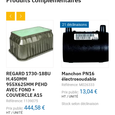
Produits complémentaires
21 déclinaisons
REGARD 1730-18BU
Manchon PN16
H.450MM
électrosoudable
955X625MM PEHD
Référence: M026333
AVEC FOND +
13,04 €
Prix public:
COUVERCLE A15
HT / UNITÉ
Référence: 1139075
Stock selon déclinaison
444,58 €
Prix public:
HT / UNITÉ