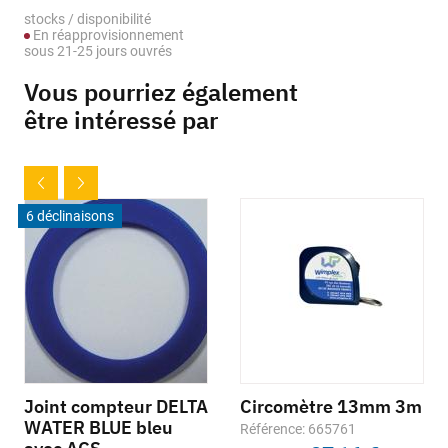
stocks / disponibilité
En réapprovisionnement
sous 21-25 jours ouvrés
Vous pourriez également
être intéressé par
6 déclinaisons
Joint compteur DELTA
Circomètre 13mm 3m
WATER BLUE bleu
Référence: 665761