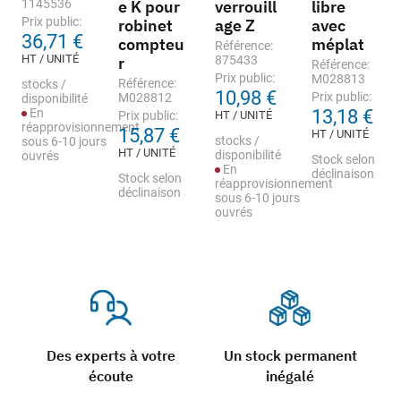
1145536
e K pour
verrouill
libre
Prix public:
robinet
age Z
avec
36,71 €
compteu
méplat
Référence:
HT / UNITÉ
r
875433
Référence:
Prix public:
M028813
Référence:
stocks /
10,98 €
Prix public:
M028812
disponibilité
En
13,18 €
Prix public:
HT / UNITÉ
réapprovisionnement
15,87 €
HT / UNITÉ
stocks /
sous 6-10 jours
HT / UNITÉ
disponibilité
ouvrés
Stock selon
En
déclinaison
Stock selon
réapprovisionnement
déclinaison
sous 6-10 jours
ouvrés
Des experts à votre
Un stock permanent
écoute
inégalé