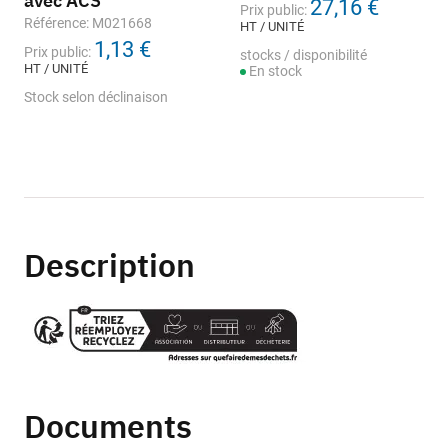
avec ACS
27,16 €
Prix public:
Référence: M021668
HT / UNITÉ
1,13 €
Prix public:
stocks / disponibilité
HT / UNITÉ
En stock
Stock selon déclinaison
Description
Documents