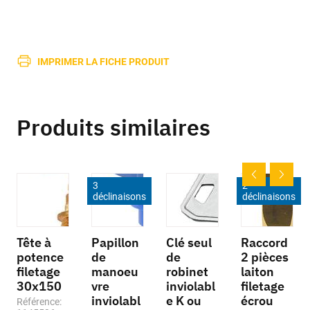
IMPRIMER LA FICHE PRODUIT
Produits similaires
3
2
déclinaisons
déclinaisons
Tête à
Papillon
Clé seul
Raccord
potence
de
de
2 pièces
filetage
manoeu
robinet
laiton
30x150
vre
inviolabl
filetage
inviolabl
e K ou
écrou
Référence: