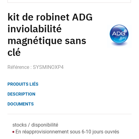
Skip
to
kit de robinet ADG
the
inviolabilité
beginning
of
magnétique sans
the
images
clé
gallery
Référence : SYSMINOXP4
PRODUITS LIÉS
DESCRIPTION
DOCUMENTS
stocks / disponibilité
En réapprovisionnement sous 6-10 jours ouvrés