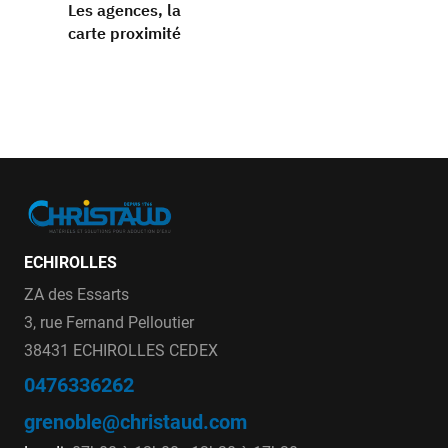
Les agences, la
carte proximité
ECHIROLLES
ZA des Essarts
3, rue Fernand Pelloutier
38431 ECHIROLLES CEDEX
0476336262
grenoble@christaud.com