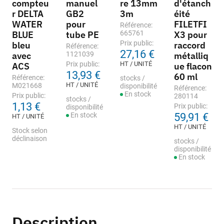
compteu
manuel
re 13mm
d'étanch
r DELTA
GB2
3m
éité
WATER
pour
FILETFI
Référence:
BLUE
tube PE
665761
X3 pour
Prix public:
bleu
raccord
Référence:
27,16 €
avec
1121039
métalliq
Prix public:
HT / UNITÉ
ACS
ue flacon
13,93 €
60 ml
Référence:
stocks /
HT / UNITÉ
M021668
disponibilité
Référence:
En stock
Prix public:
280114
stocks /
1,13 €
Prix public:
disponibilité
En stock
59,91 €
HT / UNITÉ
HT / UNITÉ
Stock selon
déclinaison
stocks /
disponibilité
En stock
Description