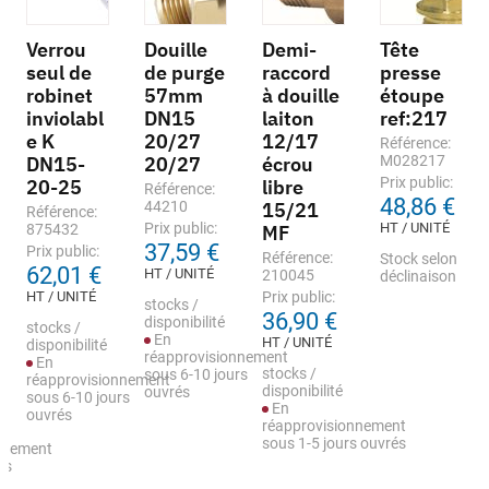
Verrou
Douille
Demi-
Tête
seul de
de purge
raccord
presse
robinet
57mm
à douille
étoupe
inviolabl
DN15
laiton
ref:217
e K
20/27
12/17
Référence:
DN15-
20/27
écrou
M028217
Prix public:
20-25
libre
Référence:
48,86 €
44210
15/21
Référence:
Prix public:
HT / UNITÉ
875432
MF
37,59 €
Prix public:
Référence:
Stock selon
62,01 €
HT / UNITÉ
210045
déclinaison
HT / UNITÉ
Prix public:
stocks /
36,90 €
disponibilité
stocks /
En
HT / UNITÉ
disponibilité
réapprovisionnement
En
stocks /
sous 6-10 jours
réapprovisionnement
disponibilité
ouvrés
sous 6-10 jours
En
ouvrés
réapprovisionnement
sous 1-5 jours ouvrés
nnement
rs