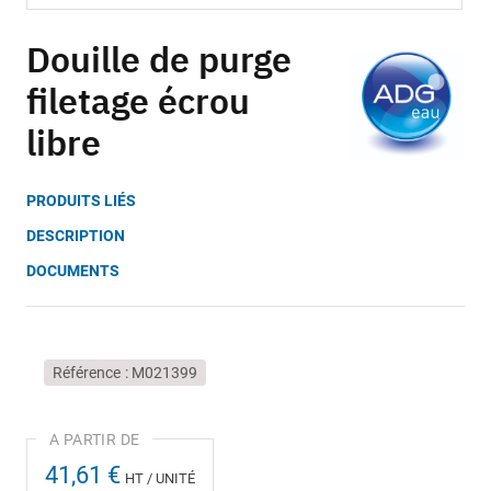
Skip
to
Douille de purge
the
filetage écrou
beginning
of
libre
the
images
gallery
PRODUITS LIÉS
DESCRIPTION
DOCUMENTS
Référence
M021399
41,61 €
HT / UNITÉ