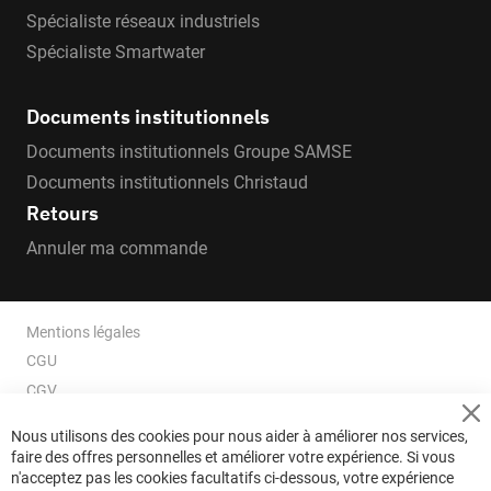
Spécialiste réseaux industriels
Spécialiste Smartwater
Documents institutionnels
Documents institutionnels Groupe SAMSE
Documents institutionnels Christaud
Retours
Annuler ma commande
Mentions légales
CGU
CGV
CGV e-ccommerce
Cl
Nous utilisons des cookies pour nous aider à améliorer nos services,
Co
Données personnelles
faire des offres personnelles et améliorer votre expérience. Si vous
Ba
Confidentialité
n'acceptez pas les cookies facultatifs ci-dessous, votre expérience