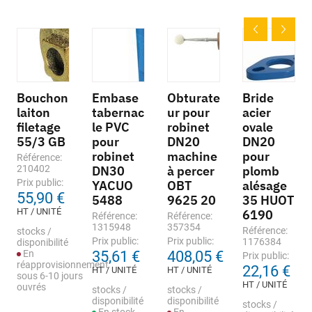
Bouchon
Embase
Obturate
Bride
laiton
tabernac
ur pour
acier
filetage
le PVC
robinet
ovale
55/3 GB
pour
DN20
DN20
robinet
machine
pour
Référence:
210402
DN30
à percer
plomb
Prix public:
YACUO
OBT
alésage
55,90 €
5488
9625 20
35 HUOT
HT / UNITÉ
6190
Référence:
Référence:
1315948
357354
Référence:
stocks /
Prix public:
Prix public:
1176384
disponibilité
En
35,61 €
408,05 €
Prix public:
réapprovisionnement
22,16 €
HT / UNITÉ
HT / UNITÉ
sous 6-10 jours
HT / UNITÉ
ouvrés
stocks /
stocks /
disponibilité
disponibilité
stocks /