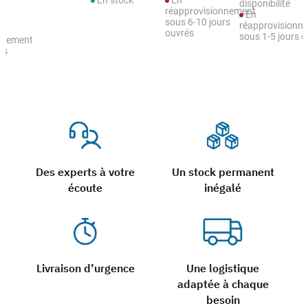
En stock
En
disponibilité
réapprovisionnement
En
sous 6-10 jours
réapprovisionn
ouvrés
sous 1-5 jours 
nnement
rs
Des experts à votre
Un stock permanent
écoute
inégalé
Livraison d’urgence
Une logistique
adaptée à chaque
besoin