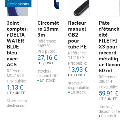
déclinaisons
Joint
Circomèt
Racleur
Pâte
compteu
re 13mm
manuel
d'étanch
r DELTA
3m
GB2
éité
WATER
pour
FILETFI
Référence:
BLUE
665761
tube PE
X3 pour
Prix public:
bleu
raccord
Référence:
27,16 €
avec
1121039
métalliq
HT / UNITÉ
Prix public:
ACS
ue flacon
13,93 €
60 ml
Référence:
stocks /
HT / UNITÉ
M021668
disponibilité
Référence:
En stock
Prix public:
280114
stocks /
1,13 €
Prix public:
disponibilité
En stock
59,91 €
HT / UNITÉ
HT / UNITÉ
Stock selon
déclinaison
stocks /
disponibilité
En stock