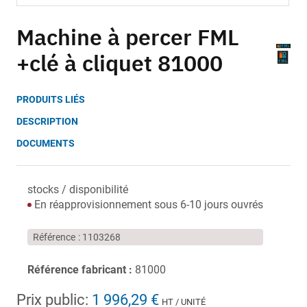
Skip
to
Machine à percer FML
the
+clé à cliquet 81000
beginning
of
the
PRODUITS LIÉS
images
gallery
DESCRIPTION
DOCUMENTS
stocks / disponibilité
En réapprovisionnement sous 6-10 jours ouvrés
Référence
1103268
Référence fabricant :
81000
Prix public:
1 996,29 €
HT / UNITÉ