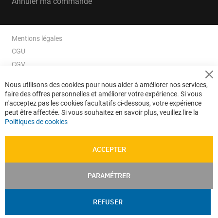
Annuler ma commande
Mentions légales
CGU
CGV
CGV e-ccommerce
Cl
Nous utilisons des cookies pour nous aider à améliorer nos services,
Co
Données personnelles
faire des offres personnelles et améliorer votre expérience. Si vous
Ba
Confidentialité
n'acceptez pas les cookies facultatifs ci-dessous, votre expérience
peut être affectée. Si vous souhaitez en savoir plus, veuillez lire la
Plan du site
Politiques de cookies
ACCEPTER
PARAMÉTRER
REFUSER