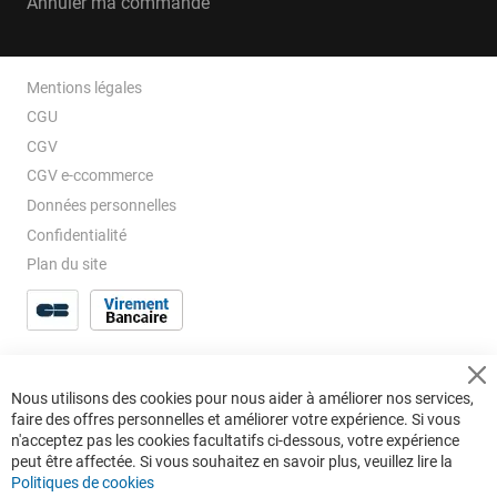
Annuler ma commande
Mentions légales
CGU
CGV
CGV e-ccommerce
Données personnelles
Confidentialité
Plan du site
Cl
Nous utilisons des cookies pour nous aider à améliorer nos services,
Co
faire des offres personnelles et améliorer votre expérience. Si vous
Ba
n'acceptez pas les cookies facultatifs ci-dessous, votre expérience
peut être affectée. Si vous souhaitez en savoir plus, veuillez lire la
Politiques de cookies