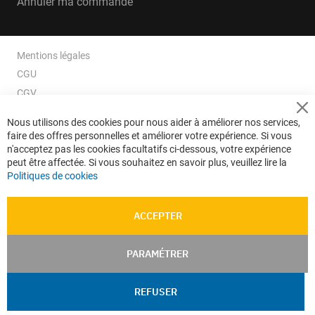
Annuler ma commande
Mentions légales
CGU
CGV
CGV e-ccommerce
Cl
Nous utilisons des cookies pour nous aider à améliorer nos services,
Co
Données personnelles
faire des offres personnelles et améliorer votre expérience. Si vous
Ba
Confidentialité
n'acceptez pas les cookies facultatifs ci-dessous, votre expérience
peut être affectée. Si vous souhaitez en savoir plus, veuillez lire la
Plan du site
Politiques de cookies
ACCEPTER
PARAMÉTRER
REFUSER